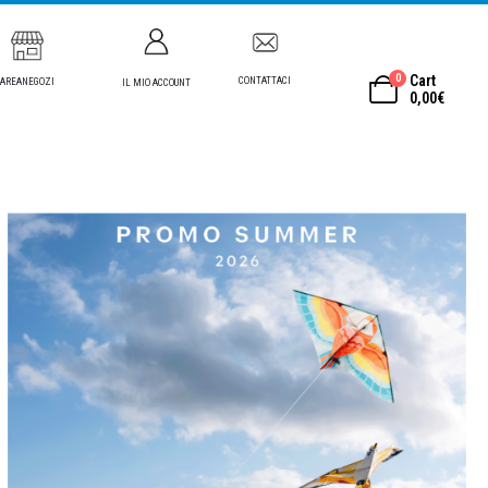
0
Cart
CONTATTACI
AREANEGOZI
IL MIO ACCOUNT
0,00
€