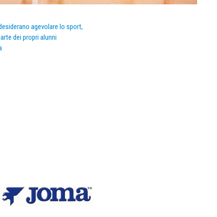
e desiderano agevolare lo sport,
arte dei propri alunni
a