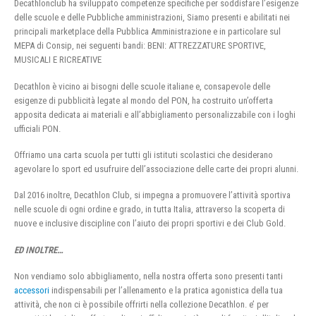
Decathlonclub ha sviluppato competenze specifiche per soddisfare l’esigenze
delle scuole e delle Pubbliche amministrazioni, Siamo presenti e abilitati nei
principali marketplace della Pubblica Amministrazione e in particolare sul
MEPA di Consip, nei seguenti bandi: BENI: ATTREZZATURE SPORTIVE,
MUSICALI E RICREATIVE
Decathlon è vicino ai bisogni delle scuole italiane e, consapevole delle
esigenze di pubblicità legate al mondo del PON, ha costruito un’offerta
apposita dedicata ai materiali e all’abbigliamento personalizzabile con i loghi
ufficiali PON.
Offriamo una carta scuola per tutti gli istituti scolastici che desiderano
agevolare lo sport ed usufruire dell’associazione delle carte dei propri alunni.
Dal 2016 inoltre, Decathlon Club, si impegna a promuovere l’attività sportiva
nelle scuole di ogni ordine e grado, in tutta Italia, attraverso la scoperta di
nuove e inclusive discipline con l’aiuto dei propri sportivi e dei Club Gold.
ED INOLTRE…
Non vendiamo solo abbigliamento, nella nostra offerta sono presenti tanti
accessori
indispensabili per l’allenamento e la pratica agonistica della tua
attività, che non ci è possibile offrirti nella collezione Decathlon. e’ per