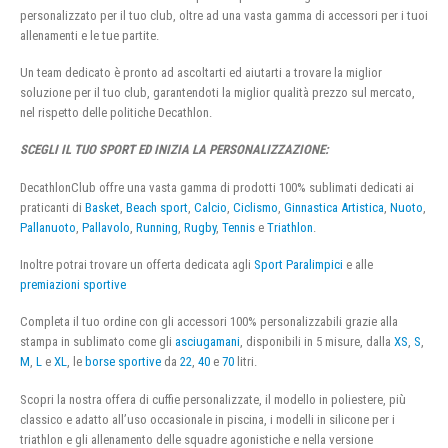
personalizzato per il tuo club, oltre ad una vasta gamma di accessori per i tuoi
allenamenti e le tue partite.
Un team dedicato è pronto ad ascoltarti ed aiutarti a trovare la miglior
soluzione per il tuo club, garantendoti la miglior qualità prezzo sul mercato,
nel rispetto delle politiche Decathlon.
SCEGLI IL TUO SPORT ED INIZIA LA PERSONALIZZAZIONE:
DecathlonClub offre una vasta gamma di prodotti 100% sublimati dedicati ai
praticanti di
Basket
,
Beach sport
,
Calcio
,
Ciclismo
,
Ginnastica Artistica
,
Nuoto
,
Pallanuoto
,
Pallavolo
,
Running
,
Rugby
,
Tennis
e
Triathlon
.
Inoltre potrai trovare un offerta dedicata agli
Sport Paralimpici
e alle
premiazioni sportive
Completa il tuo ordine con gli accessori 100% personalizzabili grazie alla
stampa in sublimato come gli
asciugamani
, disponibili in 5 misure, dalla
XS
,
S
,
M
,
L
e
XL
, le
borse sportive
da
22
,
40
e
70
litri.
Scopri la nostra offera di cuffie personalizzate, il modello in poliestere, più
classico e adatto all’uso occasionale in piscina, i modelli in silicone per i
triathlon e gli allenamento delle squadre agonistiche e nella versione