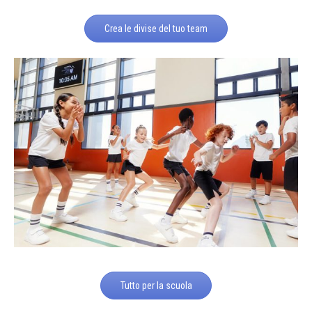
Crea le divise del tuo team
Tutto per la scuola