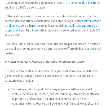
Competition per le squadre agonistiche di nuoto, e le
calottine da pallanuoto
,
sublimate e 100% personalizzabili
L’offerta abbigliamento personalizzato è dedicata a tutte le collettività che
cercano dei prodotti da rendere unici con i proprio loghi, come
tshirt
in
cotone
e
poliestere
,
polo
e
felpe
, disponibili nei modelli
girocollo
, con
cappuccio
e
cappuccio e zip
. Tutti i prodotti abbigliamento sono ordinabili dalla taglia 5/6
anni alla 2xl.
Decathlon Club si affida a partner leader del settore per soddisfare le richieste
dei sui clienti, per questo motivo potrai trovare le offerte dedicate di
Joma
sul
nostro sito.
ELEVATA QUALITÀ DI STAMPA E MASSIMO COMFORT DI GIOCO:
Il procedimento di stampa utilizzato per la personalizzazione completi club ti
garantisce la qualità più elevata. Il processo di SUBLIMAZIONE presenta 2
caratteristiche principali:
Trasferimento di alta qualità: l’immagine penetra letteralmente nello
strato superficiale del tessuto, consentendo in questo modo di ottenere
un prodotto perfettamente omogeneo a contatto con la pelle
(contrariamente alla tecnica del flocking, in cui l’immagine è applicata al