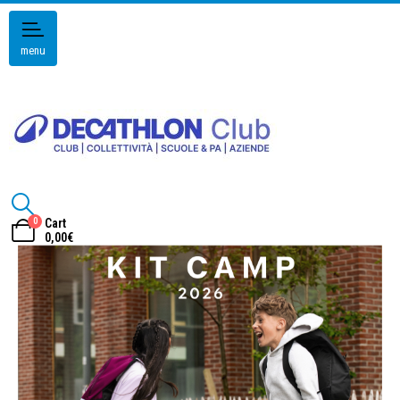
menu
0
Cart
0,00
€