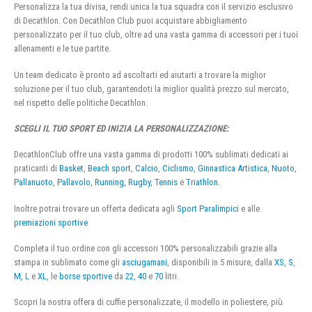
Personalizza la tua divisa, rendi unica la tua squadra con il servizio esclusivo
di Decathlon. Con Decathlon Club puoi acquistare abbigliamento
personalizzato per il tuo club, oltre ad una vasta gamma di accessori per i tuoi
allenamenti e le tue partite.
Un team dedicato è pronto ad ascoltarti ed aiutarti a trovare la miglior
soluzione per il tuo club, garantendoti la miglior qualità prezzo sul mercato,
nel rispetto delle politiche Decathlon.
SCEGLI IL TUO SPORT ED INIZIA LA PERSONALIZZAZIONE:
DecathlonClub offre una vasta gamma di prodotti 100% sublimati dedicati ai
praticanti di
Basket
,
Beach sport
,
Calcio
,
Ciclismo
,
Ginnastica Artistica
,
Nuoto
,
Pallanuoto
,
Pallavolo
,
Running
,
Rugby
,
Tennis
e
Triathlon
.
Inoltre potrai trovare un offerta dedicata agli
Sport Paralimpici
e alle
premiazioni sportive
Completa il tuo ordine con gli accessori 100% personalizzabili grazie alla
stampa in sublimato come gli
asciugamani
, disponibili in 5 misure, dalla
XS
,
S
,
M
,
L
e
XL
, le
borse sportive
da
22
,
40
e
70
litri.
Scopri la nostra offera di cuffie personalizzate, il modello in poliestere, più