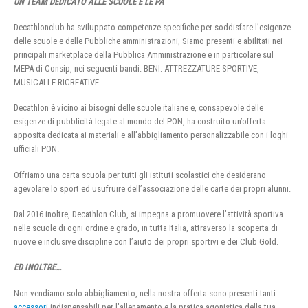
UN TEAM DEDICATO ALLE SCUOLE E LE PA
Decathlonclub ha sviluppato competenze specifiche per soddisfare l’esigenze
delle scuole e delle Pubbliche amministrazioni, Siamo presenti e abilitati nei
principali marketplace della Pubblica Amministrazione e in particolare sul
MEPA di Consip, nei seguenti bandi: BENI: ATTREZZATURE SPORTIVE,
MUSICALI E RICREATIVE
Decathlon è vicino ai bisogni delle scuole italiane e, consapevole delle
esigenze di pubblicità legate al mondo del PON, ha costruito un’offerta
apposita dedicata ai materiali e all’abbigliamento personalizzabile con i loghi
ufficiali PON.
Offriamo una carta scuola per tutti gli istituti scolastici che desiderano
agevolare lo sport ed usufruire dell’associazione delle carte dei propri alunni.
Dal 2016 inoltre, Decathlon Club, si impegna a promuovere l’attività sportiva
nelle scuole di ogni ordine e grado, in tutta Italia, attraverso la scoperta di
nuove e inclusive discipline con l’aiuto dei propri sportivi e dei Club Gold.
ED INOLTRE…
Non vendiamo solo abbigliamento, nella nostra offerta sono presenti tanti
accessori
indispensabili per l’allenamento e la pratica agonistica della tua