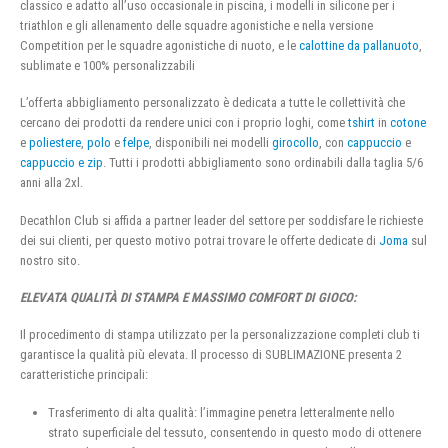
classico e adatto all’uso occasionale in piscina, i modelli in silicone per i
triathlon e gli allenamento delle squadre agonistiche e nella versione
Competition per le squadre agonistiche di nuoto, e le
calottine da pallanuoto
,
sublimate e 100% personalizzabili
L’offerta abbigliamento personalizzato è dedicata a tutte le collettività che
cercano dei prodotti da rendere unici con i proprio loghi, come
tshirt
in
cotone
e
poliestere
,
polo
e
felpe
, disponibili nei modelli
girocollo
, con
cappuccio
e
cappuccio e zip
. Tutti i prodotti abbigliamento sono ordinabili dalla taglia 5/6
anni alla 2xl.
Decathlon Club si affida a partner leader del settore per soddisfare le richieste
dei sui clienti, per questo motivo potrai trovare le offerte dedicate di
Joma
sul
nostro sito.
ELEVATA QUALITÀ DI STAMPA E MASSIMO COMFORT DI GIOCO:
Il procedimento di stampa utilizzato per la personalizzazione completi club ti
garantisce la qualità più elevata. Il processo di SUBLIMAZIONE presenta 2
caratteristiche principali:
Trasferimento di alta qualità: l’immagine penetra letteralmente nello
strato superficiale del tessuto, consentendo in questo modo di ottenere