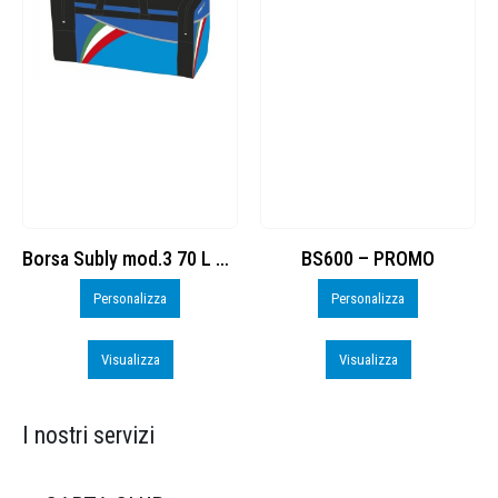
Borsa Subly mod.3 70 L cod. 8374965
BS600 – PROMO
rsonalizza
Personalizza
Perso
Visualizza
Visualizza
Visu
I nostri servizi