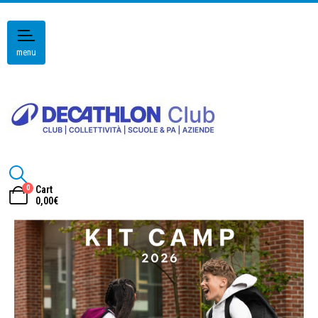
menu
0
Cart
0,00
€