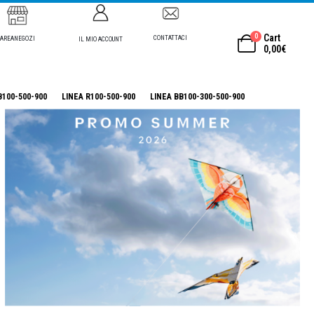
0
Cart
CONTATTACI
AREANEGOZI
IL MIO ACCOUNT
0,00
€
B100-500-900
LINEA R100-500-900
LINEA BB100-300-500-900