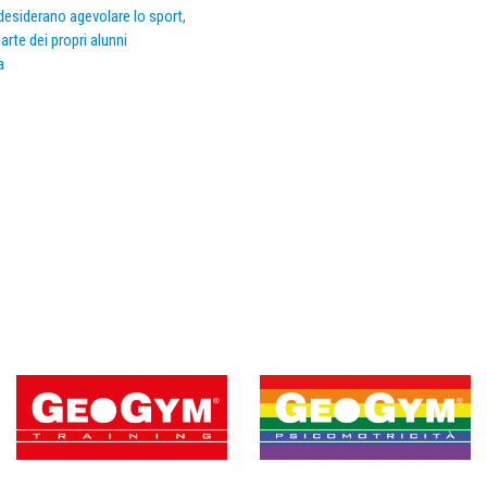
e desiderano agevolare lo sport,
arte dei propri alunni
a