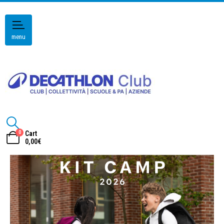
menu
0
Cart
0,00
€