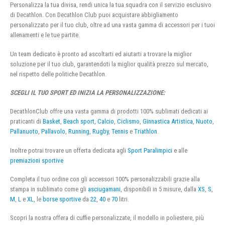
Personalizza la tua divisa, rendi unica la tua squadra con il servizio esclusivo
di Decathlon. Con Decathlon Club puoi acquistare abbigliamento
personalizzato per il tuo club, oltre ad una vasta gamma di accessori per i tuoi
allenamenti e le tue partite.
Un team dedicato è pronto ad ascoltarti ed aiutarti a trovare la miglior
soluzione per il tuo club, garantendoti la miglior qualità prezzo sul mercato,
nel rispetto delle politiche Decathlon.
SCEGLI IL TUO SPORT ED INIZIA LA PERSONALIZZAZIONE:
DecathlonClub offre una vasta gamma di prodotti 100% sublimati dedicati ai
praticanti di
Basket
,
Beach sport
,
Calcio
,
Ciclismo
,
Ginnastica Artistica
,
Nuoto
,
Pallanuoto
,
Pallavolo
,
Running
,
Rugby
,
Tennis
e
Triathlon
.
Inoltre potrai trovare un offerta dedicata agli
Sport Paralimpici
e alle
premiazioni sportive
Completa il tuo ordine con gli accessori 100% personalizzabili grazie alla
stampa in sublimato come gli
asciugamani
, disponibili in 5 misure, dalla
XS
,
S
,
M
,
L
e
XL
, le
borse sportive
da
22
,
40
e
70
litri.
Scopri la nostra offera di cuffie personalizzate, il modello in poliestere, più