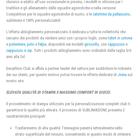
classico e adatto all’uso occasionale in piscina, i modelli in silicone per i
triathlon e gli allenamento delle squadre agonistiche e nella versione
Competition per le squadre agonistiche di nuoto, e le
calottine da pallanuoto
,
sublimate e 100% personalizzabili
L’offerta abbigliamento personalizzato è dedicata a tutte le collettività che
cercano dei prodotti da rendere unici con i proprio loghi, come
tshirt
in
cotone
e
poliestere
,
polo
e
felpe
, disponibili nei modelli
girocollo
, con
cappuccio
e
cappuccio e zip
. Tutti i prodotti abbigliamento sono ordinabili dalla taglia 5/6
anni alla 2xl.
Decathlon Club si affida a partner leader del settore per soddisfare le richieste
dei sui clienti, per questo motivo potrai trovare le offerte dedicate di
Joma
sul
nostro sito.
ELEVATA QUALITÀ DI STAMPA E MASSIMO COMFORT DI GIOCO:
Il procedimento di stampa utilizzato per la personalizzazione completi club ti
garantisce la qualità più elevata. Il processo di SUBLIMAZIONE presenta 2
caratteristiche principali:
Trasferimento di alta qualità: l’immagine penetra letteralmente nello
strato superficiale del tessuto, consentendo in questo modo di ottenere