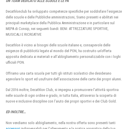
UN TEAM DEDICATO ALLE SCUOLE E LE PA
Decathlonclub ha sviluppato competenze specifiche per soddisfare l’esigenze
delle scuole e delle Pubbliche amministrazioni, Siamo presenti e abilitati nei
principali marketplace della Pubblica Amministrazione e in particolare sul
MEPA di Consip, nei seguenti bandi: BENI: ATTREZZATURE SPORTIVE,
MUSICALI E RICREATIVE
Decathlon è vicino ai bisogni delle scuole italiane e, consapevole delle
esigenze di pubblicità legate al mondo del PON, ha costruito un’offerta
apposita dedicata ai materiali e all’abbigliamento personalizzabile con i loghi
ufficiali PON.
Offriamo una carta scuola per tutti gli istituti scolastici che desiderano
agevolare lo sport ed usufruire dell’associazione delle carte dei propri alunni.
Dal 2016 inoltre, Decathlon Club, si impegna a promuovere l’attività sportiva
nelle scuole di ogni ordine e grado, in tutta Italia, attraverso la scoperta di
nuove e inclusive discipline con l’aiuto dei propri sportivi e dei Club Gold.
ED INOLTRE…
Non vendiamo solo abbigliamento, nella nostra offerta sono presenti tanti
accessori
indispensabili per l’allenamento e la pratica agonistica della tua