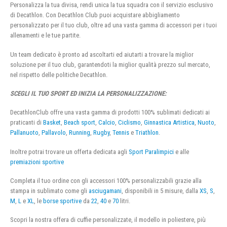
Personalizza la tua divisa, rendi unica la tua squadra con il servizio esclusivo
di Decathlon. Con Decathlon Club puoi acquistare abbigliamento
personalizzato per il tuo club, oltre ad una vasta gamma di accessori per i tuoi
allenamenti e le tue partite.
Un team dedicato è pronto ad ascoltarti ed aiutarti a trovare la miglior
soluzione per il tuo club, garantendoti la miglior qualità prezzo sul mercato,
nel rispetto delle politiche Decathlon.
SCEGLI IL TUO SPORT ED INIZIA LA PERSONALIZZAZIONE:
DecathlonClub offre una vasta gamma di prodotti 100% sublimati dedicati ai
praticanti di
Basket
,
Beach sport
,
Calcio
,
Ciclismo
,
Ginnastica Artistica
,
Nuoto
,
Pallanuoto
,
Pallavolo
,
Running
,
Rugby
,
Tennis
e
Triathlon
.
Inoltre potrai trovare un offerta dedicata agli
Sport Paralimpici
e alle
premiazioni sportive
Completa il tuo ordine con gli accessori 100% personalizzabili grazie alla
stampa in sublimato come gli
asciugamani
, disponibili in 5 misure, dalla
XS
,
S
,
M
,
L
e
XL
, le
borse sportive
da
22
,
40
e
70
litri.
Scopri la nostra offera di cuffie personalizzate, il modello in poliestere, più