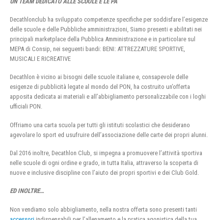
UN TEAM DEDICATO ALLE SCUOLE E LE PA
Decathlonclub ha sviluppato competenze specifiche per soddisfare l’esigenze
delle scuole e delle Pubbliche amministrazioni, Siamo presenti e abilitati nei
principali marketplace della Pubblica Amministrazione e in particolare sul
MEPA di Consip, nei seguenti bandi: BENI: ATTREZZATURE SPORTIVE,
MUSICALI E RICREATIVE
Decathlon è vicino ai bisogni delle scuole italiane e, consapevole delle
esigenze di pubblicità legate al mondo del PON, ha costruito un’offerta
apposita dedicata ai materiali e all’abbigliamento personalizzabile con i loghi
ufficiali PON.
Offriamo una carta scuola per tutti gli istituti scolastici che desiderano
agevolare lo sport ed usufruire dell’associazione delle carte dei propri alunni.
Dal 2016 inoltre, Decathlon Club, si impegna a promuovere l’attività sportiva
nelle scuole di ogni ordine e grado, in tutta Italia, attraverso la scoperta di
nuove e inclusive discipline con l’aiuto dei propri sportivi e dei Club Gold.
ED INOLTRE…
Non vendiamo solo abbigliamento, nella nostra offerta sono presenti tanti
accessori
indispensabili per l’allenamento e la pratica agonistica della tua