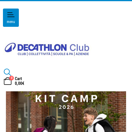
menu
0
Cart
0,00
€