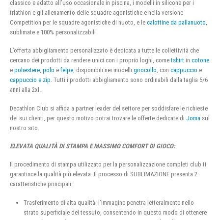
classico e adatto all’uso occasionale in piscina, i modelli in silicone per i
triathlon e gli allenamento delle squadre agonistiche e nella versione
Competition per le squadre agonistiche di nuoto, e le
calottine da pallanuoto
,
sublimate e 100% personalizzabili
L’offerta abbigliamento personalizzato è dedicata a tutte le collettività che
cercano dei prodotti da rendere unici con i proprio loghi, come
tshirt
in
cotone
e
poliestere
,
polo
e
felpe
, disponibili nei modelli
girocollo
, con
cappuccio
e
cappuccio e zip
. Tutti i prodotti abbigliamento sono ordinabili dalla taglia 5/6
anni alla 2xl.
Decathlon Club si affida a partner leader del settore per soddisfare le richieste
dei sui clienti, per questo motivo potrai trovare le offerte dedicate di
Joma
sul
nostro sito.
ELEVATA QUALITÀ DI STAMPA E MASSIMO COMFORT DI GIOCO:
Il procedimento di stampa utilizzato per la personalizzazione completi club ti
garantisce la qualità più elevata. Il processo di SUBLIMAZIONE presenta 2
caratteristiche principali:
Trasferimento di alta qualità: l’immagine penetra letteralmente nello
strato superficiale del tessuto, consentendo in questo modo di ottenere