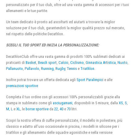
personalizzato per il tuo club, oltre ad una vasta gamma di accessori per i tuoi
allenamenti e le tue partite.
Un team dedicato è pronto ad ascoltarti ed aiutarti a trovare la miglior
soluzione per il tuo club, garantendoti la miglior qualità prezzo sul mercato,
nel rispetto delle politiche Decathlon.
SCEGLI IL TUO SPORT ED INIZIA LA PERSONALIZZAZIONE:
DecathlonClub offre una vasta gamma di prodotti 100% sublimati dedicati ai
praticanti di
Basket
,
Beach sport
,
Calcio
,
Ciclismo
,
Ginnastica Artistica
,
Nuoto
,
Pallanuoto
,
Pallavolo
,
Running
,
Rugby
,
Tennis
e
Triathlon
.
Inoltre potrai trovare un offerta dedicata agli
Sport Paralimpici
e alle
premiazioni sportive
Completa il tuo ordine con gli accessori 100% personalizzabili grazie alla
stampa in sublimato come gli
asciugamani
, disponibili in 5 misure, dalla
XS
,
S
,
M
,
L
e
XL
, le
borse sportive
da
22
,
40
e
70
litri.
Scopri la nostra offera di cuffie personalizzate, il modello in poliestere, più
classico e adatto all’uso occasionale in piscina, i modelli in silicone per i
triathlon e gli allenamento delle squadre agonistiche e nella versione