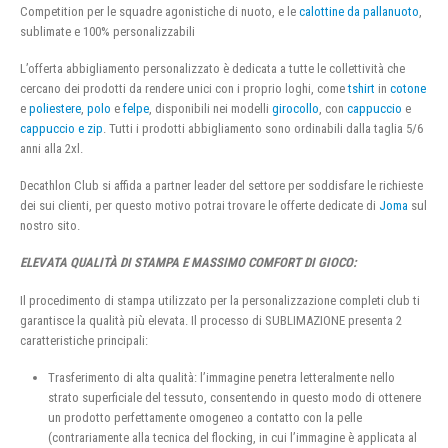
Competition per le squadre agonistiche di nuoto, e le
calottine da pallanuoto
,
sublimate e 100% personalizzabili
L’offerta abbigliamento personalizzato è dedicata a tutte le collettività che
cercano dei prodotti da rendere unici con i proprio loghi, come
tshirt
in
cotone
e
poliestere
,
polo
e
felpe
, disponibili nei modelli
girocollo
, con
cappuccio
e
cappuccio e zip
. Tutti i prodotti abbigliamento sono ordinabili dalla taglia 5/6
anni alla 2xl.
Decathlon Club si affida a partner leader del settore per soddisfare le richieste
dei sui clienti, per questo motivo potrai trovare le offerte dedicate di
Joma
sul
nostro sito.
ELEVATA QUALITÀ DI STAMPA E MASSIMO COMFORT DI GIOCO:
Il procedimento di stampa utilizzato per la personalizzazione completi club ti
garantisce la qualità più elevata. Il processo di SUBLIMAZIONE presenta 2
caratteristiche principali:
Trasferimento di alta qualità: l’immagine penetra letteralmente nello
strato superficiale del tessuto, consentendo in questo modo di ottenere
un prodotto perfettamente omogeneo a contatto con la pelle
(contrariamente alla tecnica del flocking, in cui l’immagine è applicata al