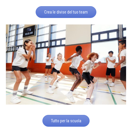
Crea le divise del tuo team
Tutto per la scuola