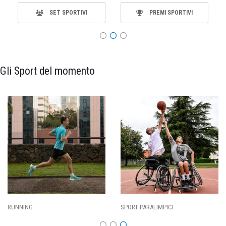
SET SPORTIVI
PREMI SPORTIVI
Gli Sport del momento
ING
SPORT PARALIMPICI
CALCI