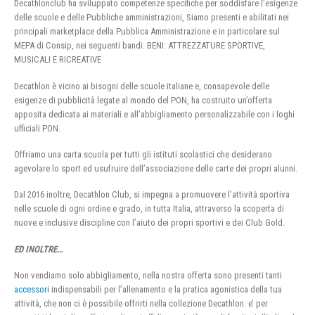
Decathlonclub ha sviluppato competenze specifiche per soddisfare l’esigenze
delle scuole e delle Pubbliche amministrazioni, Siamo presenti e abilitati nei
principali marketplace della Pubblica Amministrazione e in particolare sul
MEPA di Consip, nei seguenti bandi: BENI: ATTREZZATURE SPORTIVE,
MUSICALI E RICREATIVE
Decathlon è vicino ai bisogni delle scuole italiane e, consapevole delle
esigenze di pubblicità legate al mondo del PON, ha costruito un’offerta
apposita dedicata ai materiali e all’abbigliamento personalizzabile con i loghi
ufficiali PON.
Offriamo una carta scuola per tutti gli istituti scolastici che desiderano
agevolare lo sport ed usufruire dell’associazione delle carte dei propri alunni.
Dal 2016 inoltre, Decathlon Club, si impegna a promuovere l’attività sportiva
nelle scuole di ogni ordine e grado, in tutta Italia, attraverso la scoperta di
nuove e inclusive discipline con l’aiuto dei propri sportivi e dei Club Gold.
ED INOLTRE…
Non vendiamo solo abbigliamento, nella nostra offerta sono presenti tanti
accessori
indispensabili per l’allenamento e la pratica agonistica della tua
attività, che non ci è possibile offrirti nella collezione Decathlon. e’ per