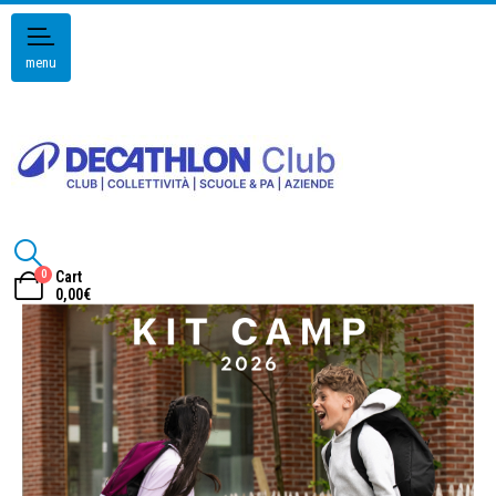
menu
0
Cart
0,00
€