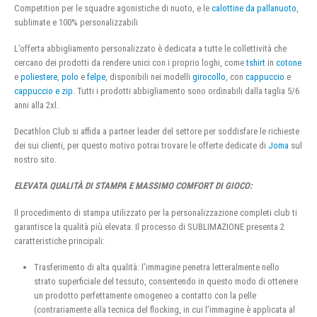
Competition per le squadre agonistiche di nuoto, e le
calottine da pallanuoto
,
sublimate e 100% personalizzabili
L’offerta abbigliamento personalizzato è dedicata a tutte le collettività che
cercano dei prodotti da rendere unici con i proprio loghi, come
tshirt
in
cotone
e
poliestere
,
polo
e
felpe
, disponibili nei modelli
girocollo
, con
cappuccio
e
cappuccio e zip
. Tutti i prodotti abbigliamento sono ordinabili dalla taglia 5/6
anni alla 2xl.
Decathlon Club si affida a partner leader del settore per soddisfare le richieste
dei sui clienti, per questo motivo potrai trovare le offerte dedicate di
Joma
sul
nostro sito.
ELEVATA QUALITÀ DI STAMPA E MASSIMO COMFORT DI GIOCO:
Il procedimento di stampa utilizzato per la personalizzazione completi club ti
garantisce la qualità più elevata. Il processo di SUBLIMAZIONE presenta 2
caratteristiche principali:
Trasferimento di alta qualità: l’immagine penetra letteralmente nello
strato superficiale del tessuto, consentendo in questo modo di ottenere
un prodotto perfettamente omogeneo a contatto con la pelle
(contrariamente alla tecnica del flocking, in cui l’immagine è applicata al