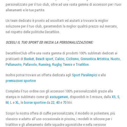
personalizzato per il tuo club, oltre ad una vasta gamma di accessori per i tuoi
allenamenti e le tue partite.
Un team dedicato è pronto ad ascoltarti ed aiutarti a trovare la miglior
soluzione per il tuo club, garantendoti la miglior qualità prezzo sul mercato,
nel rispetto delle politiche Decathlon.
SCEGLI IL TUO SPORT ED INIZIA LA PERSONALIZZAZIONE:
DecathlonClub offre una vasta gamma di prodotti 100% sublimati dedicati ai
praticanti di
Basket
,
Beach sport
,
Calcio
,
Ciclismo
,
Ginnastica Artistica
,
Nuoto
,
Pallanuoto
,
Pallavolo
,
Running
,
Rugby
,
Tennis
e
Triathlon
.
Inoltre potrai trovare un offerta dedicata agli
Sport Paralimpici
e alle
premiazioni sportive
Completa il tuo ordine con gli accessori 100% personalizzabili grazie alla
stampa in sublimato come gli
asciugamani
, disponibili in 5 misure, dalla
XS
,
S
,
M
,
L
e
XL
, le
borse sportive
da
22
,
40
e
70
litri.
Scopri la nostra offera di cuffie personalizzate, il modello in poliestere, più
classico e adatto all’uso occasionale in piscina, i modelli in silicone per i
triathlon e gli allenamento delle squadre agonistiche e nella versione