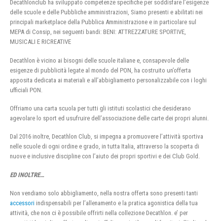
Decathlonclub ha sviluppato competenze specifiche per soddisfare l’esigenze
delle scuole e delle Pubbliche amministrazioni, Siamo presenti e abilitati nei
principali marketplace della Pubblica Amministrazione e in particolare sul
MEPA di Consip, nei seguenti bandi: BENI: ATTREZZATURE SPORTIVE,
MUSICALI E RICREATIVE
Decathlon è vicino ai bisogni delle scuole italiane e, consapevole delle
esigenze di pubblicità legate al mondo del PON, ha costruito un’offerta
apposita dedicata ai materiali e all’abbigliamento personalizzabile con i loghi
ufficiali PON.
Offriamo una carta scuola per tutti gli istituti scolastici che desiderano
agevolare lo sport ed usufruire dell’associazione delle carte dei propri alunni.
Dal 2016 inoltre, Decathlon Club, si impegna a promuovere l’attività sportiva
nelle scuole di ogni ordine e grado, in tutta Italia, attraverso la scoperta di
nuove e inclusive discipline con l’aiuto dei propri sportivi e dei Club Gold.
ED INOLTRE…
Non vendiamo solo abbigliamento, nella nostra offerta sono presenti tanti
accessori
indispensabili per l’allenamento e la pratica agonistica della tua
attività, che non ci è possibile offrirti nella collezione Decathlon. e’ per