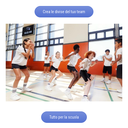
Crea le divise del tuo team
Tutto per la scuola