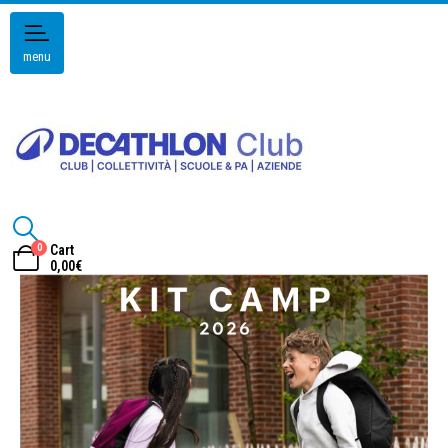
menu
0
Cart
0,00
€