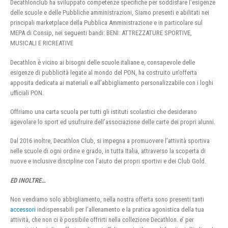
Decathlonclub ha sviluppato competenze specifiche per soddisfare l’esigenze
delle scuole e delle Pubbliche amministrazioni, Siamo presenti e abilitati nei
principali marketplace della Pubblica Amministrazione e in particolare sul
MEPA di Consip, nei seguenti bandi: BENI: ATTREZZATURE SPORTIVE,
MUSICALI E RICREATIVE
Decathlon è vicino ai bisogni delle scuole italiane e, consapevole delle
esigenze di pubblicità legate al mondo del PON, ha costruito un’offerta
apposita dedicata ai materiali e all’abbigliamento personalizzabile con i loghi
ufficiali PON.
Offriamo una carta scuola per tutti gli istituti scolastici che desiderano
agevolare lo sport ed usufruire dell’associazione delle carte dei propri alunni.
Dal 2016 inoltre, Decathlon Club, si impegna a promuovere l’attività sportiva
nelle scuole di ogni ordine e grado, in tutta Italia, attraverso la scoperta di
nuove e inclusive discipline con l’aiuto dei propri sportivi e dei Club Gold.
ED INOLTRE…
Non vendiamo solo abbigliamento, nella nostra offerta sono presenti tanti
accessori
indispensabili per l’allenamento e la pratica agonistica della tua
attività, che non ci è possibile offrirti nella collezione Decathlon. e’ per