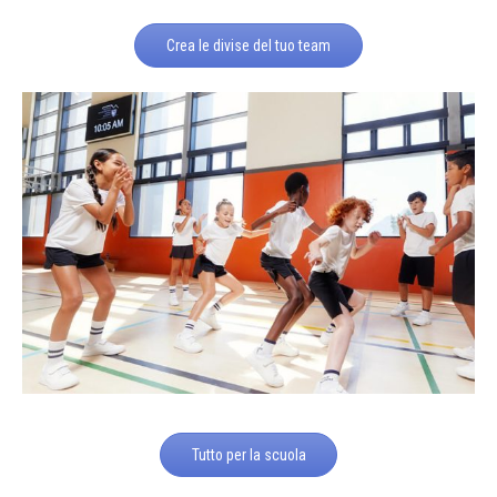
Crea le divise del tuo team
Tutto per la scuola