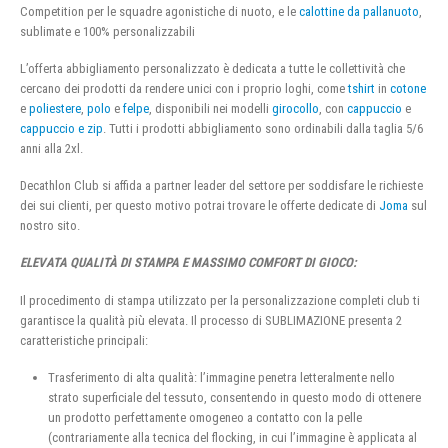
Competition per le squadre agonistiche di nuoto, e le
calottine da pallanuoto
,
sublimate e 100% personalizzabili
L’offerta abbigliamento personalizzato è dedicata a tutte le collettività che
cercano dei prodotti da rendere unici con i proprio loghi, come
tshirt
in
cotone
e
poliestere
,
polo
e
felpe
, disponibili nei modelli
girocollo
, con
cappuccio
e
cappuccio e zip
. Tutti i prodotti abbigliamento sono ordinabili dalla taglia 5/6
anni alla 2xl.
Decathlon Club si affida a partner leader del settore per soddisfare le richieste
dei sui clienti, per questo motivo potrai trovare le offerte dedicate di
Joma
sul
nostro sito.
ELEVATA QUALITÀ DI STAMPA E MASSIMO COMFORT DI GIOCO:
Il procedimento di stampa utilizzato per la personalizzazione completi club ti
garantisce la qualità più elevata. Il processo di SUBLIMAZIONE presenta 2
caratteristiche principali:
Trasferimento di alta qualità: l’immagine penetra letteralmente nello
strato superficiale del tessuto, consentendo in questo modo di ottenere
un prodotto perfettamente omogeneo a contatto con la pelle
(contrariamente alla tecnica del flocking, in cui l’immagine è applicata al