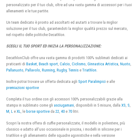
personalizzato per il tuo club, oltre ad una vasta gamma di accessori per i tuoi
allenamenti e le tue partite.
Un team dedicato è pronto ad ascoltarti ed aiutarti a trovare la miglior
soluzione per il tuo club, garantendoti la miglior qualità prezzo sul mercato,
nel rispetto delle politiche Decathlon.
SCEGLI IL TUO SPORT ED INIZIA LA PERSONALIZZAZIONE:
DecathlonClub offre una vasta gamma di prodotti 100% sublimati dedicati ai
praticanti di
Basket
,
Beach sport
,
Calcio
,
Ciclismo
,
Ginnastica Artistica
,
Nuoto
,
Pallanuoto
,
Pallavolo
,
Running
,
Rugby
,
Tennis
e
Triathlon
.
Inoltre potrai trovare un offerta dedicata agli
Sport Paralimpici
e alle
premiazioni sportive
Completa il tuo ordine con gli accessori 100% personalizzabili grazie alla
stampa in sublimato come gli
asciugamani
, disponibili in 5 misure, dalla
XS
,
S
,
M
,
L
e
XL
, le
borse sportive
da
22
,
40
e
70
litri.
Scopri la nostra offera di cuffie personalizzate, il modello in poliestere, più
classico e adatto all’uso occasionale in piscina, i modelli in silicone per i
triathlon e gli allenamento delle squadre agonistiche e nella versione