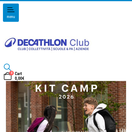
menu
0
Cart
0,00
€