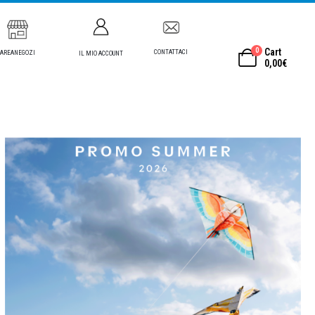
0
Cart
CONTATTACI
AREANEGOZI
IL MIO ACCOUNT
0,00
€