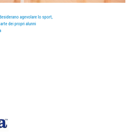
e desiderano agevolare lo sport,
arte dei propri alunni
a