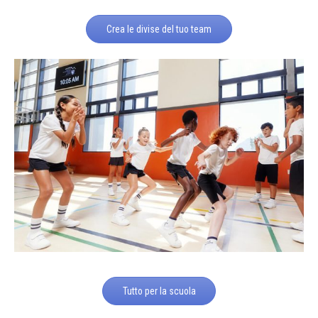
Crea le divise del tuo team
Tutto per la scuola