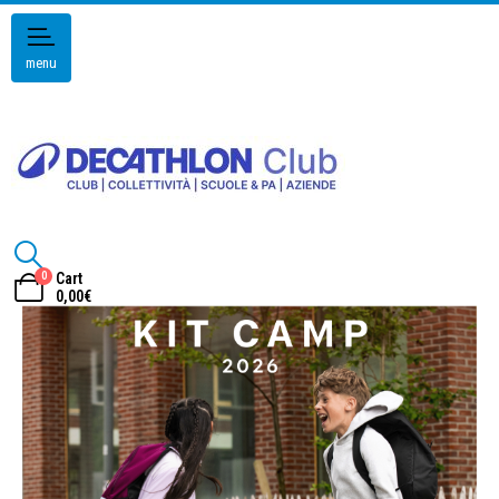
menu
0
Cart
0,00
€