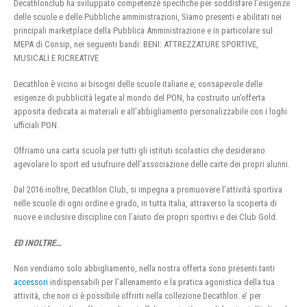
Decathlonclub ha sviluppato competenze specifiche per soddisfare l’esigenze
delle scuole e delle Pubbliche amministrazioni, Siamo presenti e abilitati nei
principali marketplace della Pubblica Amministrazione e in particolare sul
MEPA di Consip, nei seguenti bandi: BENI: ATTREZZATURE SPORTIVE,
MUSICALI E RICREATIVE
Decathlon è vicino ai bisogni delle scuole italiane e, consapevole delle
esigenze di pubblicità legate al mondo del PON, ha costruito un’offerta
apposita dedicata ai materiali e all’abbigliamento personalizzabile con i loghi
ufficiali PON.
Offriamo una carta scuola per tutti gli istituti scolastici che desiderano
agevolare lo sport ed usufruire dell’associazione delle carte dei propri alunni.
Dal 2016 inoltre, Decathlon Club, si impegna a promuovere l’attività sportiva
nelle scuole di ogni ordine e grado, in tutta Italia, attraverso la scoperta di
nuove e inclusive discipline con l’aiuto dei propri sportivi e dei Club Gold.
ED INOLTRE…
Non vendiamo solo abbigliamento, nella nostra offerta sono presenti tanti
accessori
indispensabili per l’allenamento e la pratica agonistica della tua
attività, che non ci è possibile offrirti nella collezione Decathlon. e’ per