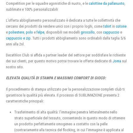
Competition per le squadre agonistiche di nuoto, e le
calottine da pallanuoto
,
sublimate e 100% personalizzabili
L’offerta abbigliamento personalizzato è dedicata a tutte le collettività che
cercano dei prodotti da rendere unici con i proprio loghi, come
tshirt
in
cotone
e
poliestere
,
polo
e
felpe
, disponibili nei modelli
girocollo
, con
cappuccio
e
cappuccio e zip
. Tutti i prodotti abbigliamento sono ordinabili dalla taglia 5/6
anni alla 2xl.
Decathlon Club si affida a partner leader del settore per soddisfare le richieste
dei sui clienti, per questo motivo potrai trovare le offerte dedicate di
Joma
sul
nostro sito.
ELEVATA QUALITÀ DI STAMPA E MASSIMO COMFORT DI GIOCO:
Il procedimento di stampa utilizzato per la personalizzazione completi club ti
garantisce la qualità più elevata. Il processo di SUBLIMAZIONE presenta 2
caratteristiche principali:
Trasferimento di alta qualità: l’immagine penetra letteralmente nello
strato superficiale del tessuto, consentendo in questo modo di ottenere
un prodotto perfettamente omogeneo a contatto con la pelle
(contrariamente alla tecnica del flocking, in cui l’immagine è applicata al