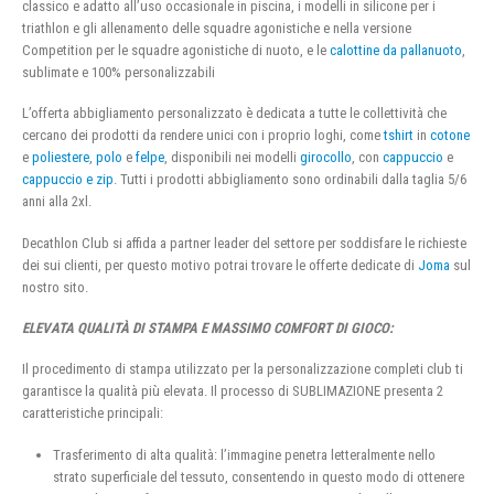
classico e adatto all’uso occasionale in piscina, i modelli in silicone per i
triathlon e gli allenamento delle squadre agonistiche e nella versione
Competition per le squadre agonistiche di nuoto, e le
calottine da pallanuoto
,
sublimate e 100% personalizzabili
L’offerta abbigliamento personalizzato è dedicata a tutte le collettività che
cercano dei prodotti da rendere unici con i proprio loghi, come
tshirt
in
cotone
e
poliestere
,
polo
e
felpe
, disponibili nei modelli
girocollo
, con
cappuccio
e
cappuccio e zip
. Tutti i prodotti abbigliamento sono ordinabili dalla taglia 5/6
anni alla 2xl.
Decathlon Club si affida a partner leader del settore per soddisfare le richieste
dei sui clienti, per questo motivo potrai trovare le offerte dedicate di
Joma
sul
nostro sito.
ELEVATA QUALITÀ DI STAMPA E MASSIMO COMFORT DI GIOCO:
Il procedimento di stampa utilizzato per la personalizzazione completi club ti
garantisce la qualità più elevata. Il processo di SUBLIMAZIONE presenta 2
caratteristiche principali:
Trasferimento di alta qualità: l’immagine penetra letteralmente nello
strato superficiale del tessuto, consentendo in questo modo di ottenere