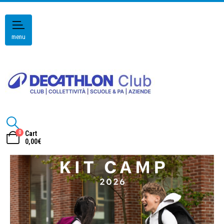
menu
0
Cart
0,00
€