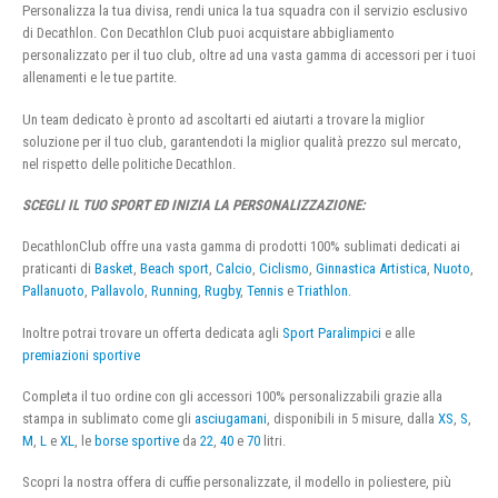
Personalizza la tua divisa, rendi unica la tua squadra con il servizio esclusivo
di Decathlon. Con Decathlon Club puoi acquistare abbigliamento
personalizzato per il tuo club, oltre ad una vasta gamma di accessori per i tuoi
allenamenti e le tue partite.
Un team dedicato è pronto ad ascoltarti ed aiutarti a trovare la miglior
soluzione per il tuo club, garantendoti la miglior qualità prezzo sul mercato,
nel rispetto delle politiche Decathlon.
SCEGLI IL TUO SPORT ED INIZIA LA PERSONALIZZAZIONE:
DecathlonClub offre una vasta gamma di prodotti 100% sublimati dedicati ai
praticanti di
Basket
,
Beach sport
,
Calcio
,
Ciclismo
,
Ginnastica Artistica
,
Nuoto
,
Pallanuoto
,
Pallavolo
,
Running
,
Rugby
,
Tennis
e
Triathlon
.
Inoltre potrai trovare un offerta dedicata agli
Sport Paralimpici
e alle
premiazioni sportive
Completa il tuo ordine con gli accessori 100% personalizzabili grazie alla
stampa in sublimato come gli
asciugamani
, disponibili in 5 misure, dalla
XS
,
S
,
M
,
L
e
XL
, le
borse sportive
da
22
,
40
e
70
litri.
Scopri la nostra offera di cuffie personalizzate, il modello in poliestere, più