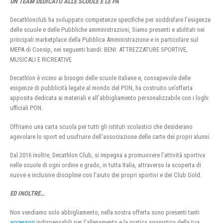
UN TEAM DEDICATO ALLE SCUOLE E LE PA
Decathlonclub ha sviluppato competenze specifiche per soddisfare l’esigenze
delle scuole e delle Pubbliche amministrazioni, Siamo presenti e abilitati nei
principali marketplace della Pubblica Amministrazione e in particolare sul
MEPA di Consip, nei seguenti bandi: BENI: ATTREZZATURE SPORTIVE,
MUSICALI E RICREATIVE
Decathlon è vicino ai bisogni delle scuole italiane e, consapevole delle
esigenze di pubblicità legate al mondo del PON, ha costruito un’offerta
apposita dedicata ai materiali e all’abbigliamento personalizzabile con i loghi
ufficiali PON.
Offriamo una carta scuola per tutti gli istituti scolastici che desiderano
agevolare lo sport ed usufruire dell’associazione delle carte dei propri alunni.
Dal 2016 inoltre, Decathlon Club, si impegna a promuovere l’attività sportiva
nelle scuole di ogni ordine e grado, in tutta Italia, attraverso la scoperta di
nuove e inclusive discipline con l’aiuto dei propri sportivi e dei Club Gold.
ED INOLTRE…
Non vendiamo solo abbigliamento, nella nostra offerta sono presenti tanti
accessori
indispensabili per l’allenamento e la pratica agonistica della tua