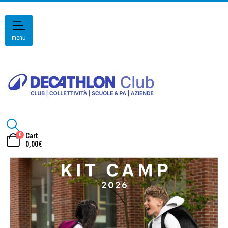
menu
0
Cart
0,00
€