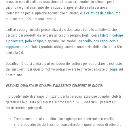
classico e adatto all’uso occasionale in piscina, i modelli in silicone per i
triathlon e gli allenamento delle squadre agonistiche e nella versione
Competition per le squadre agonistiche di nuoto, e le
calottine da pallanuoto
,
sublimate e 100% personalizzabili
L’offerta abbigliamento personalizzato è dedicata a tutte le collettività che
cercano dei prodotti da rendere unici con i proprio loghi, come
tshirt
in
cotone
e
poliestere
,
polo
e
felpe
, disponibili nei modelli
girocollo
, con
cappuccio
e
cappuccio e zip
. Tutti i prodotti abbigliamento sono ordinabili dalla taglia 5/6
anni alla 2xl.
Decathlon Club si affida a partner leader del settore per soddisfare le richieste
dei sui clienti, per questo motivo potrai trovare le offerte dedicate di
Joma
sul
nostro sito.
ELEVATA QUALITÀ DI STAMPA E MASSIMO COMFORT DI GIOCO:
Il procedimento di stampa utilizzato per la personalizzazione completi club ti
garantisce la qualità più elevata. Il processo di SUBLIMAZIONE presenta 2
caratteristiche principali:
Trasferimento di alta qualità: l’immagine penetra letteralmente nello
strato superficiale del tessuto, consentendo in questo modo di ottenere