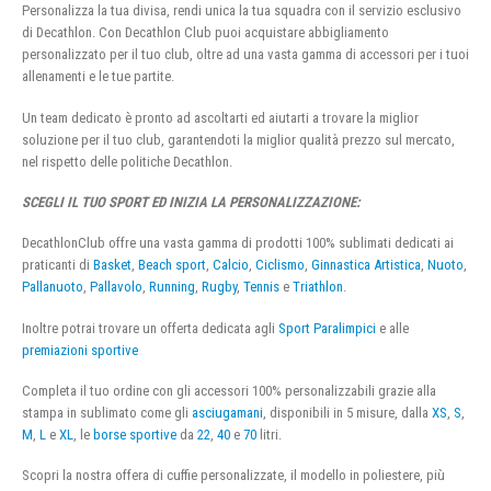
Personalizza la tua divisa, rendi unica la tua squadra con il servizio esclusivo
di Decathlon. Con Decathlon Club puoi acquistare abbigliamento
personalizzato per il tuo club, oltre ad una vasta gamma di accessori per i tuoi
allenamenti e le tue partite.
Un team dedicato è pronto ad ascoltarti ed aiutarti a trovare la miglior
soluzione per il tuo club, garantendoti la miglior qualità prezzo sul mercato,
nel rispetto delle politiche Decathlon.
SCEGLI IL TUO SPORT ED INIZIA LA PERSONALIZZAZIONE:
DecathlonClub offre una vasta gamma di prodotti 100% sublimati dedicati ai
praticanti di
Basket
,
Beach sport
,
Calcio
,
Ciclismo
,
Ginnastica Artistica
,
Nuoto
,
Pallanuoto
,
Pallavolo
,
Running
,
Rugby
,
Tennis
e
Triathlon
.
Inoltre potrai trovare un offerta dedicata agli
Sport Paralimpici
e alle
premiazioni sportive
Completa il tuo ordine con gli accessori 100% personalizzabili grazie alla
stampa in sublimato come gli
asciugamani
, disponibili in 5 misure, dalla
XS
,
S
,
M
,
L
e
XL
, le
borse sportive
da
22
,
40
e
70
litri.
Scopri la nostra offera di cuffie personalizzate, il modello in poliestere, più