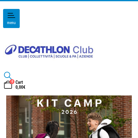
menu
0
Cart
0,00
€