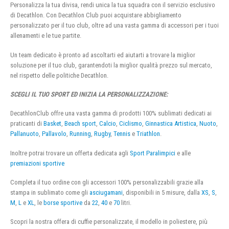
Personalizza la tua divisa, rendi unica la tua squadra con il servizio esclusivo
di Decathlon. Con Decathlon Club puoi acquistare abbigliamento
personalizzato per il tuo club, oltre ad una vasta gamma di accessori per i tuoi
allenamenti e le tue partite.
Un team dedicato è pronto ad ascoltarti ed aiutarti a trovare la miglior
soluzione per il tuo club, garantendoti la miglior qualità prezzo sul mercato,
nel rispetto delle politiche Decathlon.
SCEGLI IL TUO SPORT ED INIZIA LA PERSONALIZZAZIONE:
DecathlonClub offre una vasta gamma di prodotti 100% sublimati dedicati ai
praticanti di
Basket
,
Beach sport
,
Calcio
,
Ciclismo
,
Ginnastica Artistica
,
Nuoto
,
Pallanuoto
,
Pallavolo
,
Running
,
Rugby
,
Tennis
e
Triathlon
.
Inoltre potrai trovare un offerta dedicata agli
Sport Paralimpici
e alle
premiazioni sportive
Completa il tuo ordine con gli accessori 100% personalizzabili grazie alla
stampa in sublimato come gli
asciugamani
, disponibili in 5 misure, dalla
XS
,
S
,
M
,
L
e
XL
, le
borse sportive
da
22
,
40
e
70
litri.
Scopri la nostra offera di cuffie personalizzate, il modello in poliestere, più