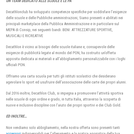
UN TEAM DEDICATO ALLE SCUOLE E LE PA
Decathlonclub ha sviluppato competenze specifiche per soddisfare l’esigenze
delle scuole e delle Pubbliche amministrazioni, Siamo presenti e abilitati nei
principali marketplace della Pubblica Amministrazione e in particolare sul
MEPA di Consip, nei seguenti bandi: BENI: ATTREZZATURE SPORTIVE,
MUSICALI E RICREATIVE
Decathlon è vicino ai bisogni delle scuole italiane e, consapevole delle
esigenze di pubblicità legate al mondo del PON, ha costruito un’offerta
apposita dedicata ai materiali e all’abbigliamento personalizzabile con i loghi
ufficiali PON.
Offriamo una carta scuola per tutti gli istituti scolastici che desiderano
agevolare lo sport ed usufruire dell’associazione delle carte dei propri alunni.
Dal 2016 inoltre, Decathlon Club, si impegna a promuovere l’attività sportiva
nelle scuole di ogni ordine e grado, in tutta Italia, attraverso la scoperta di
nuove e inclusive discipline con l’aiuto dei propri sportivi e dei Club Gold.
ED INOLTRE…
Non vendiamo solo abbigliamento, nella nostra offerta sono presenti tanti
accessori
indispensabili per l’allenamento e la pratica agonistica della tua