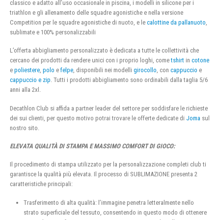
classico e adatto all’uso occasionale in piscina, i modelli in silicone per i
triathlon e gli allenamento delle squadre agonistiche e nella versione
Competition per le squadre agonistiche di nuoto, e le
calottine da pallanuoto
,
sublimate e 100% personalizzabili
L’offerta abbigliamento personalizzato è dedicata a tutte le collettività che
cercano dei prodotti da rendere unici con i proprio loghi, come
tshirt
in
cotone
e
poliestere
,
polo
e
felpe
, disponibili nei modelli
girocollo
, con
cappuccio
e
cappuccio e zip
. Tutti i prodotti abbigliamento sono ordinabili dalla taglia 5/6
anni alla 2xl.
Decathlon Club si affida a partner leader del settore per soddisfare le richieste
dei sui clienti, per questo motivo potrai trovare le offerte dedicate di
Joma
sul
nostro sito.
ELEVATA QUALITÀ DI STAMPA E MASSIMO COMFORT DI GIOCO:
Il procedimento di stampa utilizzato per la personalizzazione completi club ti
garantisce la qualità più elevata. Il processo di SUBLIMAZIONE presenta 2
caratteristiche principali:
Trasferimento di alta qualità: l’immagine penetra letteralmente nello
strato superficiale del tessuto, consentendo in questo modo di ottenere