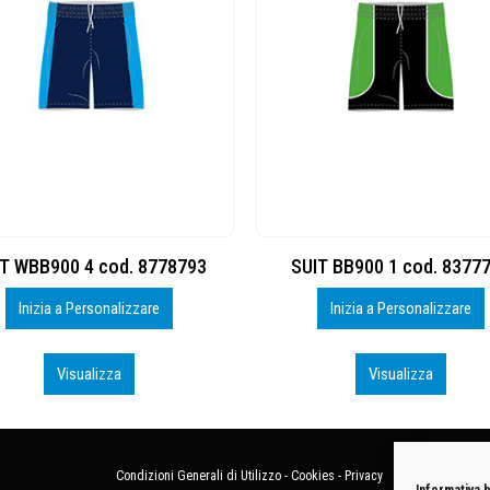
IT BB900 1 cod. 8377760
TANK WBB900 5 cod. 877
Inizia a Personalizzare
Inizia a Personalizzare
Visualizza
Visualizza
Condizioni Generali di Utilizzo
-
Cookies
-
Privacy