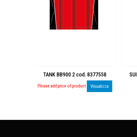
 8377558
SUIT WBB900 4 cod. 8778793
SU
Visualizza
Inizia a Personalizzare
Visualizza