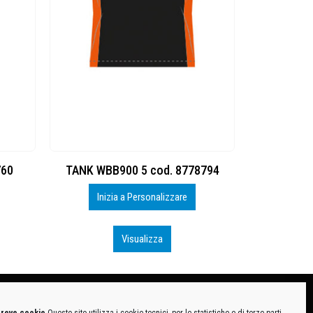
8794
SUIT WBB900 3 cod. 8778793
SHORT BB
Inizia a Personalizzare
Iniz
Visualizza