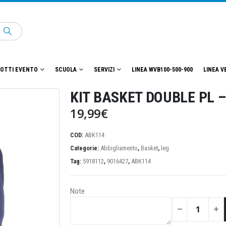
OTTI EVENTO
SCUOLA
SERVIZI
LINEA WVB100-500-900
LINEA V
KIT BASKET DOUBLE PL –
19,99
€
COD:
ABK114
Categorie:
Abbigliamento
,
Basket
,
leg
Tag:
5918112
,
9016427
,
ABK114
Note