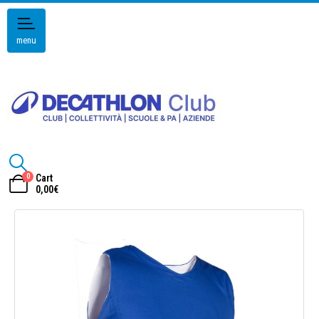
menu
0
Cart
0,00
€