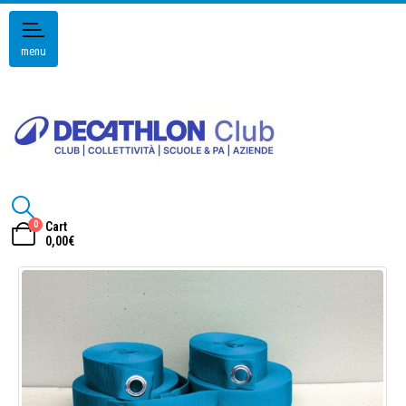
menu
0
Cart
0,00
€