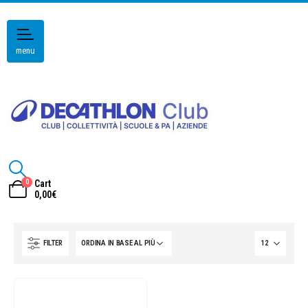
menu
0
Cart
0,00
€
FILTER