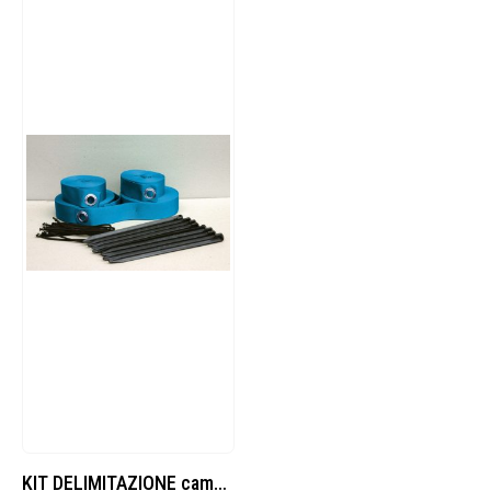
KIT DELIMITAZIONE campo Beach Volley/Beach Tennis regolabile