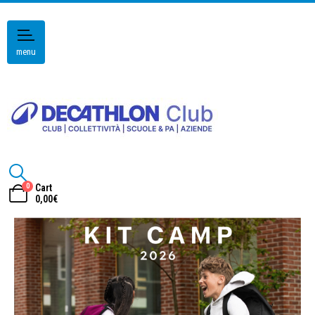
menu
0
Cart
0,00
€