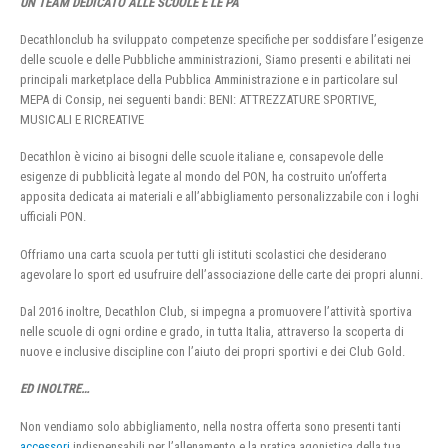
UN TEAM DEDICATO ALLE SCUOLE E LE PA
Decathlonclub ha sviluppato competenze specifiche per soddisfare l’esigenze
delle scuole e delle Pubbliche amministrazioni, Siamo presenti e abilitati nei
principali marketplace della Pubblica Amministrazione e in particolare sul
MEPA di Consip, nei seguenti bandi: BENI: ATTREZZATURE SPORTIVE,
MUSICALI E RICREATIVE
Decathlon è vicino ai bisogni delle scuole italiane e, consapevole delle
esigenze di pubblicità legate al mondo del PON, ha costruito un’offerta
apposita dedicata ai materiali e all’abbigliamento personalizzabile con i loghi
ufficiali PON.
Offriamo una carta scuola per tutti gli istituti scolastici che desiderano
agevolare lo sport ed usufruire dell’associazione delle carte dei propri alunni.
Dal 2016 inoltre, Decathlon Club, si impegna a promuovere l’attività sportiva
nelle scuole di ogni ordine e grado, in tutta Italia, attraverso la scoperta di
nuove e inclusive discipline con l’aiuto dei propri sportivi e dei Club Gold.
ED INOLTRE…
Non vendiamo solo abbigliamento, nella nostra offerta sono presenti tanti
accessori
indispensabili per l’allenamento e la pratica agonistica della tua