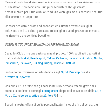
Personalizza la tua divisa, rendi unica la tua squadra con il servizio esclusivo
di Decathlon. Con Decathlon Club puoi acquistare abbigliamento
personalizzato per il tuo club, oltre ad una vasta gamma di accessori per i tuoi
allenamenti e le tue partite.
Un team dedicato è pronto ad ascoltarti ed aiutarti a trovare la miglior
soluzione per il tuo club, garantendoti la miglior qualità prezzo sul mercato,
nel rispetto delle politiche Decathlon.
SCEGLI IL TUO SPORT ED INIZIA LA PERSONALIZZAZIONE:
DecathlonClub offre una vasta gamma di prodotti 100% sublimati dedicati ai
praticanti di
Basket
,
Beach sport
,
Calcio
,
Ciclismo
,
Ginnastica Artistica
,
Nuoto
,
Pallanuoto
,
Pallavolo
,
Running
,
Rugby
,
Tennis
e
Triathlon
.
Inoltre potrai trovare un offerta dedicata agli
Sport Paralimpici
e alle
premiazioni sportive
Completa il tuo ordine con gli accessori 100% personalizzabili grazie alla
stampa in sublimato come gli
asciugamani
, disponibili in 5 misure, dalla
XS
,
S
,
M
,
L
e
XL
, le
borse sportive
da
22
,
40
e
70
litri.
Scopri la nostra offera di cuffie personalizzate, il modello in poliestere, più