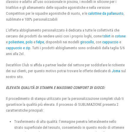
classico e adatto all’uso occasionale in piscina, i modelli in silicone per i
triathlon e gli allenamento delle squadre agonistiche e nella versione
Competition per le squadre agonistiche di nuoto, e le
calottine da pallanuoto
,
sublimate e 100% personalizzabili
L’offerta abbigliamento personalizzato è dedicata a tutte le collettività che
cercano dei prodotti da rendere unici con i proprio loghi, come
tshirt
in
cotone
e
poliestere
,
polo
e
felpe
, disponibili nei modelli
girocollo
, con
cappuccio
e
cappuccio e zip
. Tutti i prodotti abbigliamento sono ordinabili dalla taglia 5/6
anni alla 2xl.
Decathlon Club si affida a partner leader del settore per soddisfare le richieste
dei sui clienti, per questo motivo potrai trovare le offerte dedicate di
Joma
sul
nostro sito.
ELEVATA QUALITÀ DI STAMPA E MASSIMO COMFORT DI GIOCO:
Il procedimento di stampa utilizzato per la personalizzazione completi club ti
garantisce la qualità più elevata. Il processo di SUBLIMAZIONE presenta 2
caratteristiche principali:
Trasferimento di alta qualità: l’immagine penetra letteralmente nello
strato superficiale del tessuto, consentendo in questo modo di ottenere