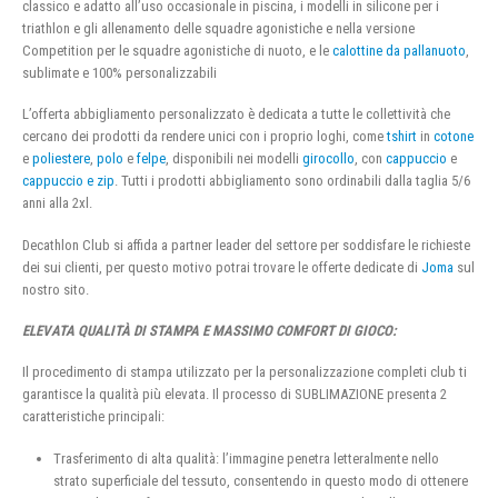
classico e adatto all’uso occasionale in piscina, i modelli in silicone per i
triathlon e gli allenamento delle squadre agonistiche e nella versione
Competition per le squadre agonistiche di nuoto, e le
calottine da pallanuoto
,
sublimate e 100% personalizzabili
L’offerta abbigliamento personalizzato è dedicata a tutte le collettività che
cercano dei prodotti da rendere unici con i proprio loghi, come
tshirt
in
cotone
e
poliestere
,
polo
e
felpe
, disponibili nei modelli
girocollo
, con
cappuccio
e
cappuccio e zip
. Tutti i prodotti abbigliamento sono ordinabili dalla taglia 5/6
anni alla 2xl.
Decathlon Club si affida a partner leader del settore per soddisfare le richieste
dei sui clienti, per questo motivo potrai trovare le offerte dedicate di
Joma
sul
nostro sito.
ELEVATA QUALITÀ DI STAMPA E MASSIMO COMFORT DI GIOCO:
Il procedimento di stampa utilizzato per la personalizzazione completi club ti
garantisce la qualità più elevata. Il processo di SUBLIMAZIONE presenta 2
caratteristiche principali:
Trasferimento di alta qualità: l’immagine penetra letteralmente nello
strato superficiale del tessuto, consentendo in questo modo di ottenere