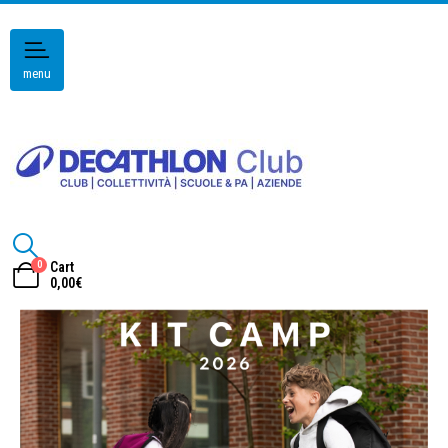
menu
0
Cart
0,00
€