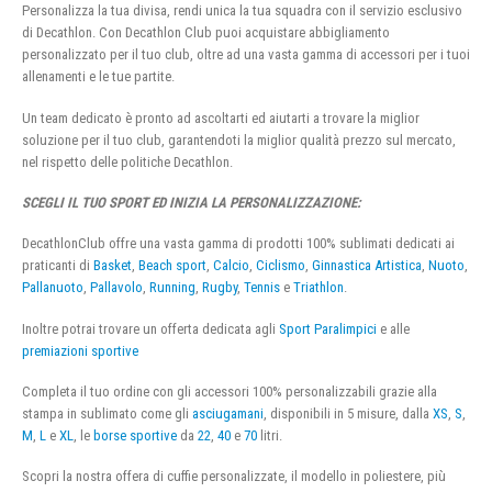
Personalizza la tua divisa, rendi unica la tua squadra con il servizio esclusivo
di Decathlon. Con Decathlon Club puoi acquistare abbigliamento
personalizzato per il tuo club, oltre ad una vasta gamma di accessori per i tuoi
allenamenti e le tue partite.
Un team dedicato è pronto ad ascoltarti ed aiutarti a trovare la miglior
soluzione per il tuo club, garantendoti la miglior qualità prezzo sul mercato,
nel rispetto delle politiche Decathlon.
SCEGLI IL TUO SPORT ED INIZIA LA PERSONALIZZAZIONE:
DecathlonClub offre una vasta gamma di prodotti 100% sublimati dedicati ai
praticanti di
Basket
,
Beach sport
,
Calcio
,
Ciclismo
,
Ginnastica Artistica
,
Nuoto
,
Pallanuoto
,
Pallavolo
,
Running
,
Rugby
,
Tennis
e
Triathlon
.
Inoltre potrai trovare un offerta dedicata agli
Sport Paralimpici
e alle
premiazioni sportive
Completa il tuo ordine con gli accessori 100% personalizzabili grazie alla
stampa in sublimato come gli
asciugamani
, disponibili in 5 misure, dalla
XS
,
S
,
M
,
L
e
XL
, le
borse sportive
da
22
,
40
e
70
litri.
Scopri la nostra offera di cuffie personalizzate, il modello in poliestere, più