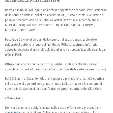
UN TEAM DEDICATO ALLE SCUOLE E LE PA
Decathlonclub ha sviluppato competenze specifiche per soddisfare l’esigenze
delle scuole e delle Pubbliche amministrazioni, Siamo presenti e abilitati nei
principali marketplace della Pubblica Amministrazione e in particolare sul
MEPA di Consip, nei seguenti bandi: BENI: ATTREZZATURE SPORTIVE,
MUSICALI E RICREATIVE
Decathlon è vicino ai bisogni delle scuole italiane e, consapevole delle
esigenze di pubblicità legate al mondo del PON, ha costruito un’offerta
apposita dedicata ai materiali e all’abbigliamento personalizzabile con i loghi
ufficiali PON.
Offriamo una carta scuola per tutti gli istituti scolastici che desiderano
agevolare lo sport ed usufruire dell’associazione delle carte dei propri alunni.
Dal 2016 inoltre, Decathlon Club, si impegna a promuovere l’attività sportiva
nelle scuole di ogni ordine e grado, in tutta Italia, attraverso la scoperta di
nuove e inclusive discipline con l’aiuto dei propri sportivi e dei Club Gold.
ED INOLTRE…
Non vendiamo solo abbigliamento, nella nostra offerta sono presenti tanti
accessori
indispensabili per l’allenamento e la pratica agonistica della tua