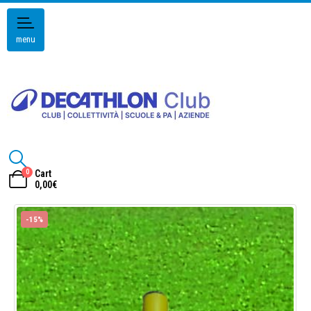
menu
0
Cart
0,00
€
-15%