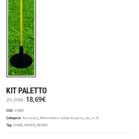
KIT PALETTO
Il
Il
18,69
€
21,99
€
prezzo
prezzo
originale
attuale
COD:
010WR
era:
è:
Categorie:
Accessori
,
Attrezzatura campo da gioco
,
bar
,
sc15
21,99€.
18,69€.
Tag:
010WR
,
4963579
,
8823507