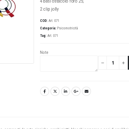
4 basi ostacolo foro 25;
2 clip jolly
COD:
Art. 071
Categoria:
Psicomotricità
Tag:
Art. 071
Note