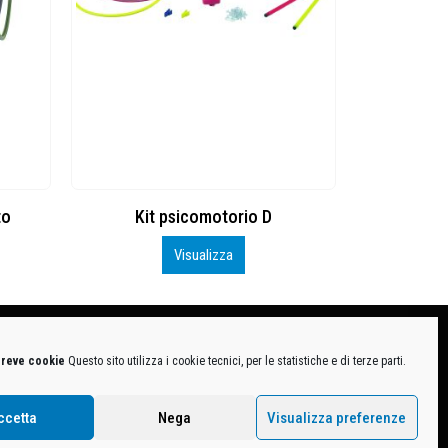
Lancia e segna
Kit
Visualizza
breve cookie
Questo sito utilizza i cookie tecnici, per le statistiche e di terze parti.
MB-1370021 - P.IVA. 11005760159 - Direzione e coordinamento art. 2497 C.C. DECATHLON SA,
ive.
ccetta
Nega
Visualizza preferenze