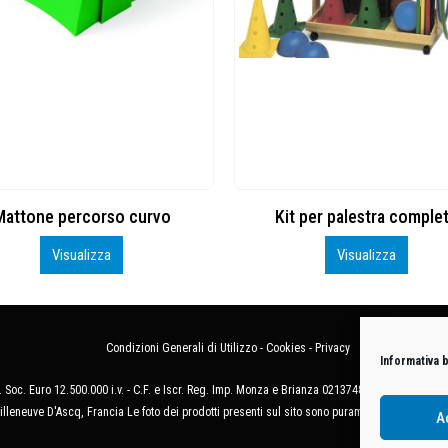
it per palestra completo
Kit psicomotorio D
Visualizza
Visualizza
Condizioni Generali di Utilizzo
-
Cookies
-
Privacy
Informativa 
 Soc. Euro 12.500.000 i.v. - C.F. e Iscr. Reg. Imp. Monza e Brianza 02137480964 - R.E.A. 
illeneuve D'Ascq, Francia Le foto dei prodotti presenti sul sito sono puramente esemplificat
A