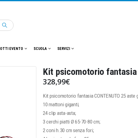
OTTI EVENTO
SCUOLA
SERVIZI
Kit psicomotorio fantasia
328,99
€
Kit psicomotorio fantasia CONTENUTO 25 aste g
10 mattoni giganti;
24 clip asta-asta;
3 cerchi piatti Ø 65-70-80 cm;
2 coni h.30 cm senza fori;