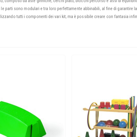
 composti da aste ginniche, cerchi piatti, blocchi percorso e assi di equilibrio. 
e le parti sono modulari e tra loro perfettamente abbinabili, al fine di garantire l
zzando tutti i componenti dei vari kit, ma è possibile creare con fantasia infini