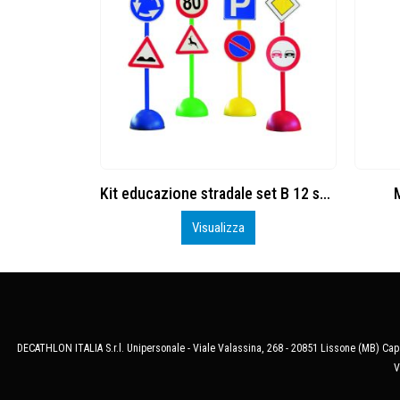
Kit educazione stradale set B 12 segnali stradali in plastica e 1 semaforo
Mattone percorso curvo
K
Visualizza
DECATHLON ITALIA S.r.l. Unipersonale - Viale Valassina, 268 - 20851 Lissone (MB) Cap.
V