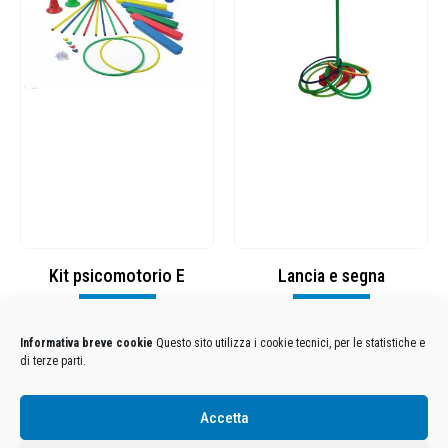
Kit psicomotorio E
Lancia e segna
Visualizza
Visualizza
Informativa breve cookie
Questo sito utilizza i cookie tecnici, per le statistiche e
di terze parti.
Condizioni Generali di Utilizzo
-
Cookies
-
Privacy
Accetta
DECATHLON ITALIA S.r.l. Unipersonale - Viale Valassina, 268 - 20851 Lissone (MB) Cap. Soc.