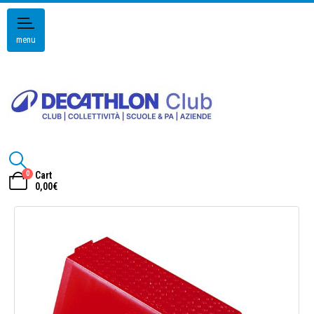
menu
0
Cart
0,00
€