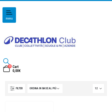
menu
0
Cart
0,00
€
FILTER