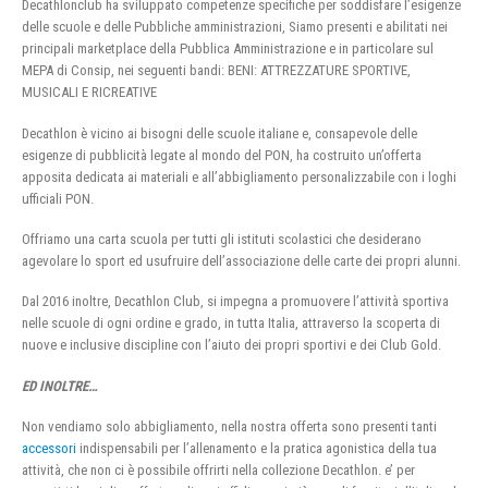
Decathlonclub ha sviluppato competenze specifiche per soddisfare l’esigenze
delle scuole e delle Pubbliche amministrazioni, Siamo presenti e abilitati nei
principali marketplace della Pubblica Amministrazione e in particolare sul
MEPA di Consip, nei seguenti bandi: BENI: ATTREZZATURE SPORTIVE,
MUSICALI E RICREATIVE
Decathlon è vicino ai bisogni delle scuole italiane e, consapevole delle
esigenze di pubblicità legate al mondo del PON, ha costruito un’offerta
apposita dedicata ai materiali e all’abbigliamento personalizzabile con i loghi
ufficiali PON.
Offriamo una carta scuola per tutti gli istituti scolastici che desiderano
agevolare lo sport ed usufruire dell’associazione delle carte dei propri alunni.
Dal 2016 inoltre, Decathlon Club, si impegna a promuovere l’attività sportiva
nelle scuole di ogni ordine e grado, in tutta Italia, attraverso la scoperta di
nuove e inclusive discipline con l’aiuto dei propri sportivi e dei Club Gold.
ED INOLTRE…
Non vendiamo solo abbigliamento, nella nostra offerta sono presenti tanti
accessori
indispensabili per l’allenamento e la pratica agonistica della tua
attività, che non ci è possibile offrirti nella collezione Decathlon. e’ per