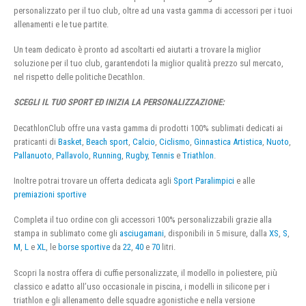
personalizzato per il tuo club, oltre ad una vasta gamma di accessori per i tuoi
allenamenti e le tue partite.
Un team dedicato è pronto ad ascoltarti ed aiutarti a trovare la miglior
soluzione per il tuo club, garantendoti la miglior qualità prezzo sul mercato,
nel rispetto delle politiche Decathlon.
SCEGLI IL TUO SPORT ED INIZIA LA PERSONALIZZAZIONE:
DecathlonClub offre una vasta gamma di prodotti 100% sublimati dedicati ai
praticanti di
Basket
,
Beach sport
,
Calcio
,
Ciclismo
,
Ginnastica Artistica
,
Nuoto
,
Pallanuoto
,
Pallavolo
,
Running
,
Rugby
,
Tennis
e
Triathlon
.
Inoltre potrai trovare un offerta dedicata agli
Sport Paralimpici
e alle
premiazioni sportive
Completa il tuo ordine con gli accessori 100% personalizzabili grazie alla
stampa in sublimato come gli
asciugamani
, disponibili in 5 misure, dalla
XS
,
S
,
M
,
L
e
XL
, le
borse sportive
da
22
,
40
e
70
litri.
Scopri la nostra offera di cuffie personalizzate, il modello in poliestere, più
classico e adatto all’uso occasionale in piscina, i modelli in silicone per i
triathlon e gli allenamento delle squadre agonistiche e nella versione