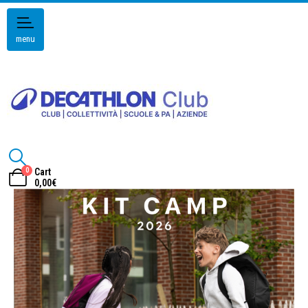
menu
0
Cart
0,00
€