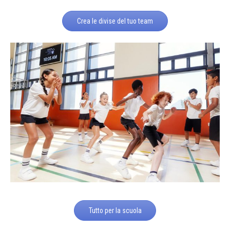
Crea le divise del tuo team
Tutto per la scuola