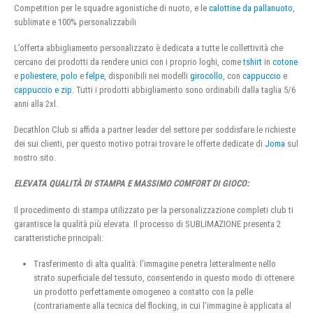
Competition per le squadre agonistiche di nuoto, e le
calottine da pallanuoto
,
sublimate e 100% personalizzabili
L’offerta abbigliamento personalizzato è dedicata a tutte le collettività che
cercano dei prodotti da rendere unici con i proprio loghi, come
tshirt
in
cotone
e
poliestere
,
polo
e
felpe
, disponibili nei modelli
girocollo
, con
cappuccio
e
cappuccio e zip
. Tutti i prodotti abbigliamento sono ordinabili dalla taglia 5/6
anni alla 2xl.
Decathlon Club si affida a partner leader del settore per soddisfare le richieste
dei sui clienti, per questo motivo potrai trovare le offerte dedicate di
Joma
sul
nostro sito.
ELEVATA QUALITÀ DI STAMPA E MASSIMO COMFORT DI GIOCO:
Il procedimento di stampa utilizzato per la personalizzazione completi club ti
garantisce la qualità più elevata. Il processo di SUBLIMAZIONE presenta 2
caratteristiche principali:
Trasferimento di alta qualità: l’immagine penetra letteralmente nello
strato superficiale del tessuto, consentendo in questo modo di ottenere
un prodotto perfettamente omogeneo a contatto con la pelle
(contrariamente alla tecnica del flocking, in cui l’immagine è applicata al