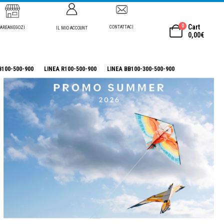
0
Cart
CONTATTACI
AREANEGOZI
IL MIO ACCOUNT
0,00
€
B100-500-900
LINEA R100-500-900
LINEA BB100-300-500-900