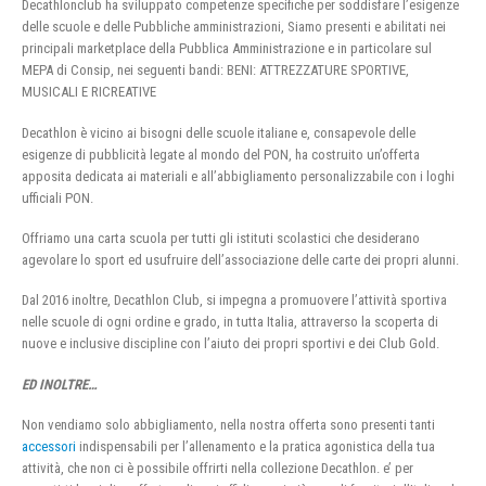
Decathlonclub ha sviluppato competenze specifiche per soddisfare l’esigenze
delle scuole e delle Pubbliche amministrazioni, Siamo presenti e abilitati nei
principali marketplace della Pubblica Amministrazione e in particolare sul
MEPA di Consip, nei seguenti bandi: BENI: ATTREZZATURE SPORTIVE,
MUSICALI E RICREATIVE
Decathlon è vicino ai bisogni delle scuole italiane e, consapevole delle
esigenze di pubblicità legate al mondo del PON, ha costruito un’offerta
apposita dedicata ai materiali e all’abbigliamento personalizzabile con i loghi
ufficiali PON.
Offriamo una carta scuola per tutti gli istituti scolastici che desiderano
agevolare lo sport ed usufruire dell’associazione delle carte dei propri alunni.
Dal 2016 inoltre, Decathlon Club, si impegna a promuovere l’attività sportiva
nelle scuole di ogni ordine e grado, in tutta Italia, attraverso la scoperta di
nuove e inclusive discipline con l’aiuto dei propri sportivi e dei Club Gold.
ED INOLTRE…
Non vendiamo solo abbigliamento, nella nostra offerta sono presenti tanti
accessori
indispensabili per l’allenamento e la pratica agonistica della tua
attività, che non ci è possibile offrirti nella collezione Decathlon. e’ per