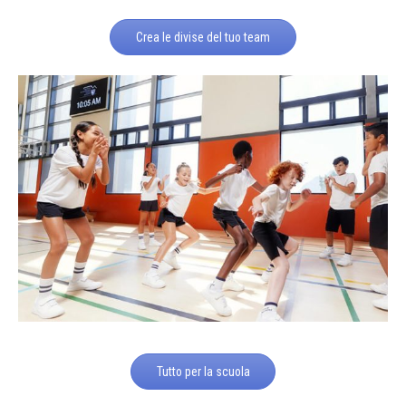
Crea le divise del tuo team
Tutto per la scuola