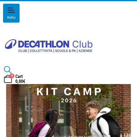
menu
0
Cart
0,00
€