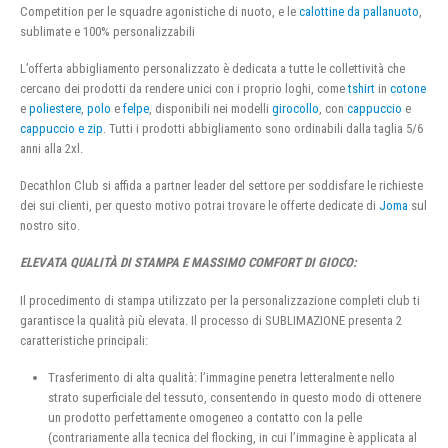
Competition per le squadre agonistiche di nuoto, e le
calottine da pallanuoto
,
sublimate e 100% personalizzabili
L’offerta abbigliamento personalizzato è dedicata a tutte le collettività che
cercano dei prodotti da rendere unici con i proprio loghi, come
tshirt
in
cotone
e
poliestere
,
polo
e
felpe
, disponibili nei modelli
girocollo
, con
cappuccio
e
cappuccio e zip
. Tutti i prodotti abbigliamento sono ordinabili dalla taglia 5/6
anni alla 2xl.
Decathlon Club si affida a partner leader del settore per soddisfare le richieste
dei sui clienti, per questo motivo potrai trovare le offerte dedicate di
Joma
sul
nostro sito.
ELEVATA QUALITÀ DI STAMPA E MASSIMO COMFORT DI GIOCO:
Il procedimento di stampa utilizzato per la personalizzazione completi club ti
garantisce la qualità più elevata. Il processo di SUBLIMAZIONE presenta 2
caratteristiche principali:
Trasferimento di alta qualità: l’immagine penetra letteralmente nello
strato superficiale del tessuto, consentendo in questo modo di ottenere
un prodotto perfettamente omogeneo a contatto con la pelle
(contrariamente alla tecnica del flocking, in cui l’immagine è applicata al