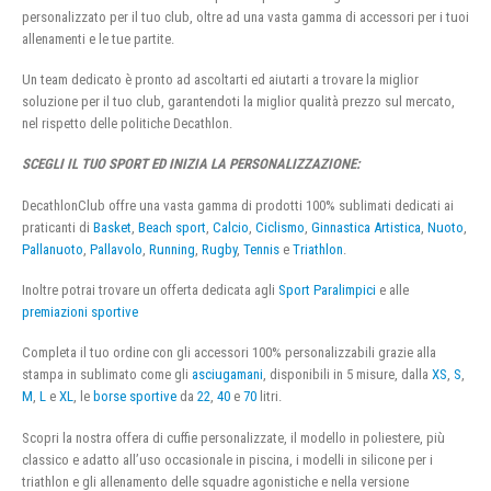
personalizzato per il tuo club, oltre ad una vasta gamma di accessori per i tuoi
allenamenti e le tue partite.
Un team dedicato è pronto ad ascoltarti ed aiutarti a trovare la miglior
soluzione per il tuo club, garantendoti la miglior qualità prezzo sul mercato,
nel rispetto delle politiche Decathlon.
SCEGLI IL TUO SPORT ED INIZIA LA PERSONALIZZAZIONE:
DecathlonClub offre una vasta gamma di prodotti 100% sublimati dedicati ai
praticanti di
Basket
,
Beach sport
,
Calcio
,
Ciclismo
,
Ginnastica Artistica
,
Nuoto
,
Pallanuoto
,
Pallavolo
,
Running
,
Rugby
,
Tennis
e
Triathlon
.
Inoltre potrai trovare un offerta dedicata agli
Sport Paralimpici
e alle
premiazioni sportive
Completa il tuo ordine con gli accessori 100% personalizzabili grazie alla
stampa in sublimato come gli
asciugamani
, disponibili in 5 misure, dalla
XS
,
S
,
M
,
L
e
XL
, le
borse sportive
da
22
,
40
e
70
litri.
Scopri la nostra offera di cuffie personalizzate, il modello in poliestere, più
classico e adatto all’uso occasionale in piscina, i modelli in silicone per i
triathlon e gli allenamento delle squadre agonistiche e nella versione