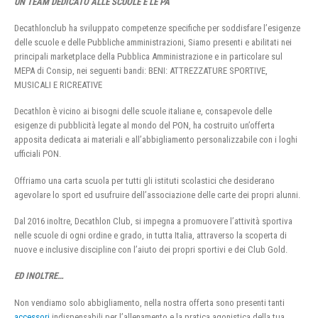
UN TEAM DEDICATO ALLE SCUOLE E LE PA
Decathlonclub ha sviluppato competenze specifiche per soddisfare l’esigenze
delle scuole e delle Pubbliche amministrazioni, Siamo presenti e abilitati nei
principali marketplace della Pubblica Amministrazione e in particolare sul
MEPA di Consip, nei seguenti bandi: BENI: ATTREZZATURE SPORTIVE,
MUSICALI E RICREATIVE
Decathlon è vicino ai bisogni delle scuole italiane e, consapevole delle
esigenze di pubblicità legate al mondo del PON, ha costruito un’offerta
apposita dedicata ai materiali e all’abbigliamento personalizzabile con i loghi
ufficiali PON.
Offriamo una carta scuola per tutti gli istituti scolastici che desiderano
agevolare lo sport ed usufruire dell’associazione delle carte dei propri alunni.
Dal 2016 inoltre, Decathlon Club, si impegna a promuovere l’attività sportiva
nelle scuole di ogni ordine e grado, in tutta Italia, attraverso la scoperta di
nuove e inclusive discipline con l’aiuto dei propri sportivi e dei Club Gold.
ED INOLTRE…
Non vendiamo solo abbigliamento, nella nostra offerta sono presenti tanti
accessori
indispensabili per l’allenamento e la pratica agonistica della tua