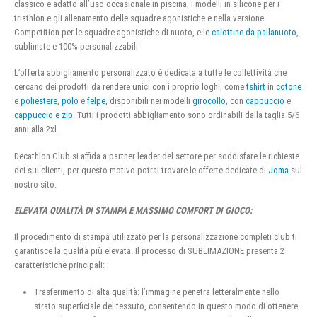
classico e adatto all’uso occasionale in piscina, i modelli in silicone per i
triathlon e gli allenamento delle squadre agonistiche e nella versione
Competition per le squadre agonistiche di nuoto, e le
calottine da pallanuoto
,
sublimate e 100% personalizzabili
L’offerta abbigliamento personalizzato è dedicata a tutte le collettività che
cercano dei prodotti da rendere unici con i proprio loghi, come
tshirt
in
cotone
e
poliestere
,
polo
e
felpe
, disponibili nei modelli
girocollo
, con
cappuccio
e
cappuccio e zip
. Tutti i prodotti abbigliamento sono ordinabili dalla taglia 5/6
anni alla 2xl.
Decathlon Club si affida a partner leader del settore per soddisfare le richieste
dei sui clienti, per questo motivo potrai trovare le offerte dedicate di
Joma
sul
nostro sito.
ELEVATA QUALITÀ DI STAMPA E MASSIMO COMFORT DI GIOCO:
Il procedimento di stampa utilizzato per la personalizzazione completi club ti
garantisce la qualità più elevata. Il processo di SUBLIMAZIONE presenta 2
caratteristiche principali:
Trasferimento di alta qualità: l’immagine penetra letteralmente nello
strato superficiale del tessuto, consentendo in questo modo di ottenere