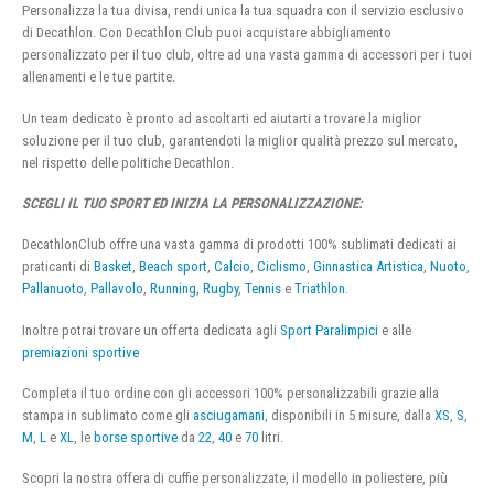
Personalizza la tua divisa, rendi unica la tua squadra con il servizio esclusivo
di Decathlon. Con Decathlon Club puoi acquistare abbigliamento
personalizzato per il tuo club, oltre ad una vasta gamma di accessori per i tuoi
allenamenti e le tue partite.
Un team dedicato è pronto ad ascoltarti ed aiutarti a trovare la miglior
soluzione per il tuo club, garantendoti la miglior qualità prezzo sul mercato,
nel rispetto delle politiche Decathlon.
SCEGLI IL TUO SPORT ED INIZIA LA PERSONALIZZAZIONE:
DecathlonClub offre una vasta gamma di prodotti 100% sublimati dedicati ai
praticanti di
Basket
,
Beach sport
,
Calcio
,
Ciclismo
,
Ginnastica Artistica
,
Nuoto
,
Pallanuoto
,
Pallavolo
,
Running
,
Rugby
,
Tennis
e
Triathlon
.
Inoltre potrai trovare un offerta dedicata agli
Sport Paralimpici
e alle
premiazioni sportive
Completa il tuo ordine con gli accessori 100% personalizzabili grazie alla
stampa in sublimato come gli
asciugamani
, disponibili in 5 misure, dalla
XS
,
S
,
M
,
L
e
XL
, le
borse sportive
da
22
,
40
e
70
litri.
Scopri la nostra offera di cuffie personalizzate, il modello in poliestere, più