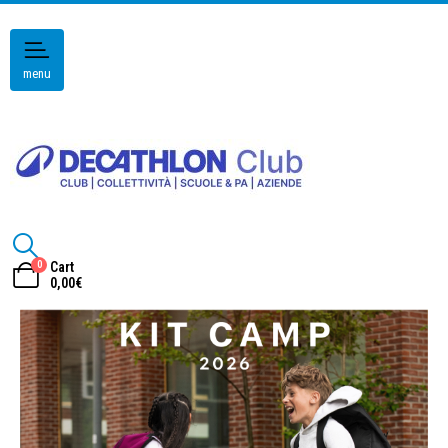
menu
0
Cart
0,00
€