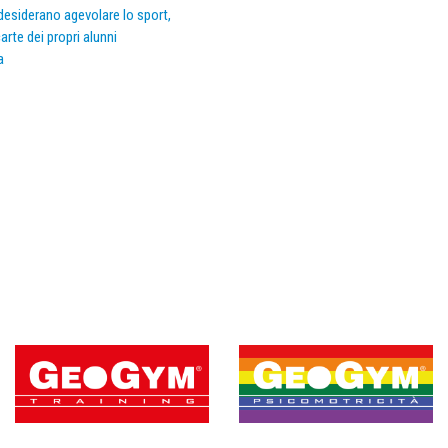
e desiderano agevolare lo sport,
arte dei propri alunni
a