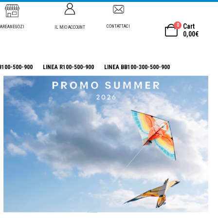
0
Cart
CONTATTACI
AREANEGOZI
IL MIO ACCOUNT
0,00
€
B100-500-900
LINEA R100-500-900
LINEA BB100-300-500-900