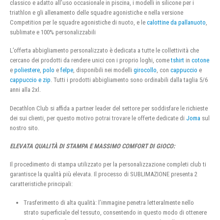
classico e adatto all’uso occasionale in piscina, i modelli in silicone per i
triathlon e gli allenamento delle squadre agonistiche e nella versione
Competition per le squadre agonistiche di nuoto, e le
calottine da pallanuoto
,
sublimate e 100% personalizzabili
L’offerta abbigliamento personalizzato è dedicata a tutte le collettività che
cercano dei prodotti da rendere unici con i proprio loghi, come
tshirt
in
cotone
e
poliestere
,
polo
e
felpe
, disponibili nei modelli
girocollo
, con
cappuccio
e
cappuccio e zip
. Tutti i prodotti abbigliamento sono ordinabili dalla taglia 5/6
anni alla 2xl.
Decathlon Club si affida a partner leader del settore per soddisfare le richieste
dei sui clienti, per questo motivo potrai trovare le offerte dedicate di
Joma
sul
nostro sito.
ELEVATA QUALITÀ DI STAMPA E MASSIMO COMFORT DI GIOCO:
Il procedimento di stampa utilizzato per la personalizzazione completi club ti
garantisce la qualità più elevata. Il processo di SUBLIMAZIONE presenta 2
caratteristiche principali:
Trasferimento di alta qualità: l’immagine penetra letteralmente nello
strato superficiale del tessuto, consentendo in questo modo di ottenere