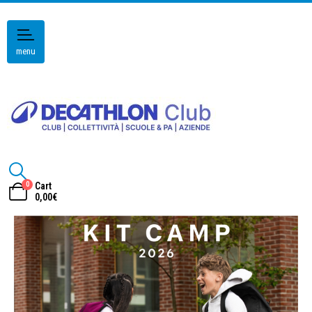
menu
0
Cart
0,00
€