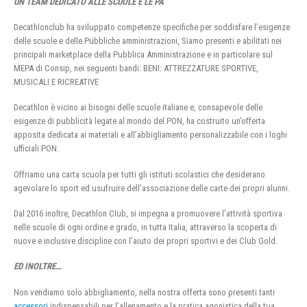
UN TEAM DEDICATO ALLE SCUOLE E LE PA
Decathlonclub ha sviluppato competenze specifiche per soddisfare l’esigenze
delle scuole e delle Pubbliche amministrazioni, Siamo presenti e abilitati nei
principali marketplace della Pubblica Amministrazione e in particolare sul
MEPA di Consip, nei seguenti bandi: BENI: ATTREZZATURE SPORTIVE,
MUSICALI E RICREATIVE
Decathlon è vicino ai bisogni delle scuole italiane e, consapevole delle
esigenze di pubblicità legate al mondo del PON, ha costruito un’offerta
apposita dedicata ai materiali e all’abbigliamento personalizzabile con i loghi
ufficiali PON.
Offriamo una carta scuola per tutti gli istituti scolastici che desiderano
agevolare lo sport ed usufruire dell’associazione delle carte dei propri alunni.
Dal 2016 inoltre, Decathlon Club, si impegna a promuovere l’attività sportiva
nelle scuole di ogni ordine e grado, in tutta Italia, attraverso la scoperta di
nuove e inclusive discipline con l’aiuto dei propri sportivi e dei Club Gold.
ED INOLTRE…
Non vendiamo solo abbigliamento, nella nostra offerta sono presenti tanti
accessori
indispensabili per l’allenamento e la pratica agonistica della tua