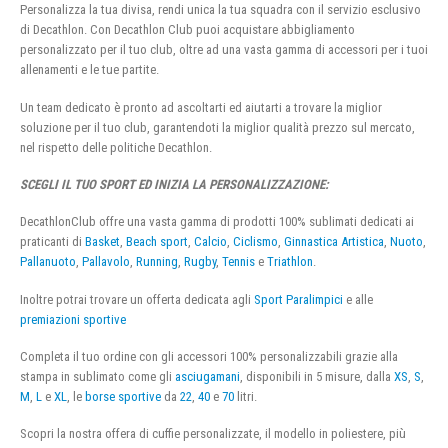
Personalizza la tua divisa, rendi unica la tua squadra con il servizio esclusivo
di Decathlon. Con Decathlon Club puoi acquistare abbigliamento
personalizzato per il tuo club, oltre ad una vasta gamma di accessori per i tuoi
allenamenti e le tue partite.
Un team dedicato è pronto ad ascoltarti ed aiutarti a trovare la miglior
soluzione per il tuo club, garantendoti la miglior qualità prezzo sul mercato,
nel rispetto delle politiche Decathlon.
SCEGLI IL TUO SPORT ED INIZIA LA PERSONALIZZAZIONE:
DecathlonClub offre una vasta gamma di prodotti 100% sublimati dedicati ai
praticanti di
Basket
,
Beach sport
,
Calcio
,
Ciclismo
,
Ginnastica Artistica
,
Nuoto
,
Pallanuoto
,
Pallavolo
,
Running
,
Rugby
,
Tennis
e
Triathlon
.
Inoltre potrai trovare un offerta dedicata agli
Sport Paralimpici
e alle
premiazioni sportive
Completa il tuo ordine con gli accessori 100% personalizzabili grazie alla
stampa in sublimato come gli
asciugamani
, disponibili in 5 misure, dalla
XS
,
S
,
M
,
L
e
XL
, le
borse sportive
da
22
,
40
e
70
litri.
Scopri la nostra offera di cuffie personalizzate, il modello in poliestere, più