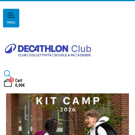
menu
0
Cart
0,00
€