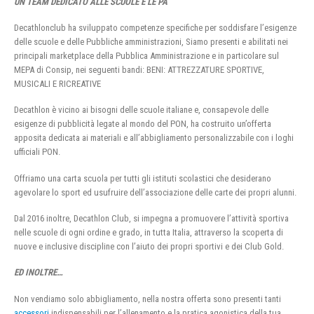
UN TEAM DEDICATO ALLE SCUOLE E LE PA
Decathlonclub ha sviluppato competenze specifiche per soddisfare l’esigenze
delle scuole e delle Pubbliche amministrazioni, Siamo presenti e abilitati nei
principali marketplace della Pubblica Amministrazione e in particolare sul
MEPA di Consip, nei seguenti bandi: BENI: ATTREZZATURE SPORTIVE,
MUSICALI E RICREATIVE
Decathlon è vicino ai bisogni delle scuole italiane e, consapevole delle
esigenze di pubblicità legate al mondo del PON, ha costruito un’offerta
apposita dedicata ai materiali e all’abbigliamento personalizzabile con i loghi
ufficiali PON.
Offriamo una carta scuola per tutti gli istituti scolastici che desiderano
agevolare lo sport ed usufruire dell’associazione delle carte dei propri alunni.
Dal 2016 inoltre, Decathlon Club, si impegna a promuovere l’attività sportiva
nelle scuole di ogni ordine e grado, in tutta Italia, attraverso la scoperta di
nuove e inclusive discipline con l’aiuto dei propri sportivi e dei Club Gold.
ED INOLTRE…
Non vendiamo solo abbigliamento, nella nostra offerta sono presenti tanti
accessori
indispensabili per l’allenamento e la pratica agonistica della tua