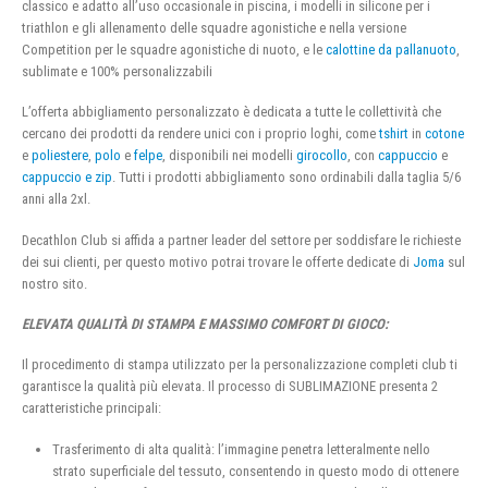
classico e adatto all’uso occasionale in piscina, i modelli in silicone per i
triathlon e gli allenamento delle squadre agonistiche e nella versione
Competition per le squadre agonistiche di nuoto, e le
calottine da pallanuoto
,
sublimate e 100% personalizzabili
L’offerta abbigliamento personalizzato è dedicata a tutte le collettività che
cercano dei prodotti da rendere unici con i proprio loghi, come
tshirt
in
cotone
e
poliestere
,
polo
e
felpe
, disponibili nei modelli
girocollo
, con
cappuccio
e
cappuccio e zip
. Tutti i prodotti abbigliamento sono ordinabili dalla taglia 5/6
anni alla 2xl.
Decathlon Club si affida a partner leader del settore per soddisfare le richieste
dei sui clienti, per questo motivo potrai trovare le offerte dedicate di
Joma
sul
nostro sito.
ELEVATA QUALITÀ DI STAMPA E MASSIMO COMFORT DI GIOCO:
Il procedimento di stampa utilizzato per la personalizzazione completi club ti
garantisce la qualità più elevata. Il processo di SUBLIMAZIONE presenta 2
caratteristiche principali:
Trasferimento di alta qualità: l’immagine penetra letteralmente nello
strato superficiale del tessuto, consentendo in questo modo di ottenere