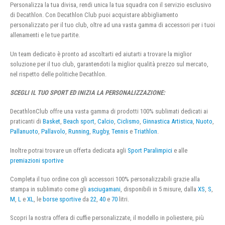
Personalizza la tua divisa, rendi unica la tua squadra con il servizio esclusivo
di Decathlon. Con Decathlon Club puoi acquistare abbigliamento
personalizzato per il tuo club, oltre ad una vasta gamma di accessori per i tuoi
allenamenti e le tue partite.
Un team dedicato è pronto ad ascoltarti ed aiutarti a trovare la miglior
soluzione per il tuo club, garantendoti la miglior qualità prezzo sul mercato,
nel rispetto delle politiche Decathlon.
SCEGLI IL TUO SPORT ED INIZIA LA PERSONALIZZAZIONE:
DecathlonClub offre una vasta gamma di prodotti 100% sublimati dedicati ai
praticanti di
Basket
,
Beach sport
,
Calcio
,
Ciclismo
,
Ginnastica Artistica
,
Nuoto
,
Pallanuoto
,
Pallavolo
,
Running
,
Rugby
,
Tennis
e
Triathlon
.
Inoltre potrai trovare un offerta dedicata agli
Sport Paralimpici
e alle
premiazioni sportive
Completa il tuo ordine con gli accessori 100% personalizzabili grazie alla
stampa in sublimato come gli
asciugamani
, disponibili in 5 misure, dalla
XS
,
S
,
M
,
L
e
XL
, le
borse sportive
da
22
,
40
e
70
litri.
Scopri la nostra offera di cuffie personalizzate, il modello in poliestere, più