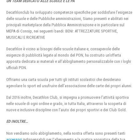
UN TEAM DEDICATO ALLE SCUOLE E LE PA
Decathlonclub ha sviluppato competenze specifiche per soddisfare l’esigenze
delle scuole e delle Pubbliche amministrazioni, Siamo presenti e abilitati nei
principali marketplace della Pubblica Amministrazione e in particolare sul
MEPA di Consip, nei seguenti bandi: BENI: ATTREZZATURE SPORTIVE,
MUSICALI E RICREATIVE
Decathlon è vicino ai bisogni delle scuole italiane e, consapevole delle
esigenze di pubblicità legate al mondo del PON, ha costruito un’offerta
apposita dedicata ai materiali e all’abbigliamento personalizzabile con i loghi
ufficiali PON.
Offriamo una carta scuola per tutti gli istituti scolastici che desiderano
agevolare lo sport ed usufruire dell’associazione delle carte dei propri alunni.
Dal 2016 inoltre, Decathlon Club, si impegna a promuovere l’attività sportiva
nelle scuole di ogni ordine e grado, in tutta Italia, attraverso la scoperta di
nuove e inclusive discipline con l’aiuto dei propri sportivi e dei Club Gold.
ED INOLTRE…
Non vendiamo solo abbigliamento, nella nostra offerta sono presenti tanti
accessori
indispensabili per l’allenamento e la pratica agonistica della tua