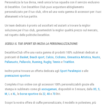
Personalizza la tua divisa, rendi unica la tua squadra con il servizio esclusivo
di Decathlon. Con Decathlon Club puoi acquistare abbigliamento
personalizzato per il tuo club, oltre ad una vasta gamma di accessori per i tuoi
allenamenti e le tue partite.
Un team dedicato è pronto ad ascoltarti ed aiutarti a trovare la miglior
soluzione per il tuo club, garantendoti la miglior qualità prezzo sul mercato,
nel rispetto delle politiche Decathlon.
SCEGLI IL TUO SPORT ED INIZIA LA PERSONALIZZAZIONE:
DecathlonClub offre una vasta gamma di prodotti 100% sublimati dedicati ai
praticanti di
Basket
,
Beach sport
,
Calcio
,
Ciclismo
,
Ginnastica Artistica
,
Nuoto
,
Pallanuoto
,
Pallavolo
,
Running
,
Rugby
,
Tennis
e
Triathlon
.
Inoltre potrai trovare un offerta dedicata agli
Sport Paralimpici
e alle
premiazioni sportive
Completa il tuo ordine con gli accessori 100% personalizzabili grazie alla
stampa in sublimato come gli
asciugamani
, disponibili in 5 misure, dalla
XS
,
S
,
M
,
L
e
XL
, le
borse sportive
da
22
,
40
e
70
litri.
Scopri la nostra offera di cuffie personalizzate, il modello in poliestere, più