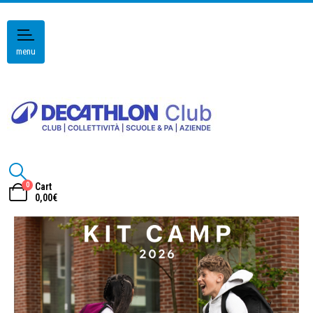
menu
0
Cart
0,00
€