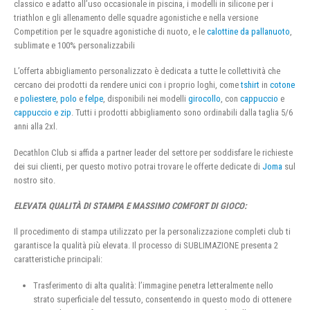
classico e adatto all’uso occasionale in piscina, i modelli in silicone per i
triathlon e gli allenamento delle squadre agonistiche e nella versione
Competition per le squadre agonistiche di nuoto, e le
calottine da pallanuoto
,
sublimate e 100% personalizzabili
L’offerta abbigliamento personalizzato è dedicata a tutte le collettività che
cercano dei prodotti da rendere unici con i proprio loghi, come
tshirt
in
cotone
e
poliestere
,
polo
e
felpe
, disponibili nei modelli
girocollo
, con
cappuccio
e
cappuccio e zip
. Tutti i prodotti abbigliamento sono ordinabili dalla taglia 5/6
anni alla 2xl.
Decathlon Club si affida a partner leader del settore per soddisfare le richieste
dei sui clienti, per questo motivo potrai trovare le offerte dedicate di
Joma
sul
nostro sito.
ELEVATA QUALITÀ DI STAMPA E MASSIMO COMFORT DI GIOCO:
Il procedimento di stampa utilizzato per la personalizzazione completi club ti
garantisce la qualità più elevata. Il processo di SUBLIMAZIONE presenta 2
caratteristiche principali:
Trasferimento di alta qualità: l’immagine penetra letteralmente nello
strato superficiale del tessuto, consentendo in questo modo di ottenere