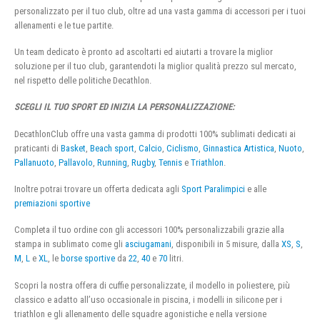
personalizzato per il tuo club, oltre ad una vasta gamma di accessori per i tuoi
allenamenti e le tue partite.
Un team dedicato è pronto ad ascoltarti ed aiutarti a trovare la miglior
soluzione per il tuo club, garantendoti la miglior qualità prezzo sul mercato,
nel rispetto delle politiche Decathlon.
SCEGLI IL TUO SPORT ED INIZIA LA PERSONALIZZAZIONE:
DecathlonClub offre una vasta gamma di prodotti 100% sublimati dedicati ai
praticanti di
Basket
,
Beach sport
,
Calcio
,
Ciclismo
,
Ginnastica Artistica
,
Nuoto
,
Pallanuoto
,
Pallavolo
,
Running
,
Rugby
,
Tennis
e
Triathlon
.
Inoltre potrai trovare un offerta dedicata agli
Sport Paralimpici
e alle
premiazioni sportive
Completa il tuo ordine con gli accessori 100% personalizzabili grazie alla
stampa in sublimato come gli
asciugamani
, disponibili in 5 misure, dalla
XS
,
S
,
M
,
L
e
XL
, le
borse sportive
da
22
,
40
e
70
litri.
Scopri la nostra offera di cuffie personalizzate, il modello in poliestere, più
classico e adatto all’uso occasionale in piscina, i modelli in silicone per i
triathlon e gli allenamento delle squadre agonistiche e nella versione