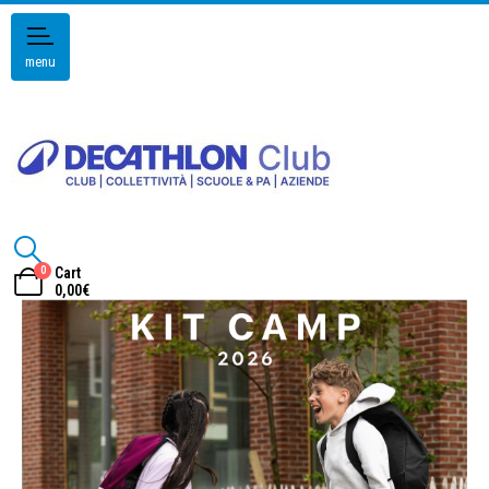
menu
0
Cart
0,00
€