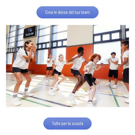
Crea le divise del tuo team
Tutto per la scuola