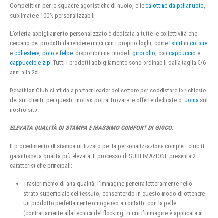
Competition per le squadre agonistiche di nuoto, e le
calottine da pallanuoto
,
sublimate e 100% personalizzabili
L’offerta abbigliamento personalizzato è dedicata a tutte le collettività che
cercano dei prodotti da rendere unici con i proprio loghi, come
tshirt
in
cotone
e
poliestere
,
polo
e
felpe
, disponibili nei modelli
girocollo
, con
cappuccio
e
cappuccio e zip
. Tutti i prodotti abbigliamento sono ordinabili dalla taglia 5/6
anni alla 2xl.
Decathlon Club si affida a partner leader del settore per soddisfare le richieste
dei sui clienti, per questo motivo potrai trovare le offerte dedicate di
Joma
sul
nostro sito.
ELEVATA QUALITÀ DI STAMPA E MASSIMO COMFORT DI GIOCO:
Il procedimento di stampa utilizzato per la personalizzazione completi club ti
garantisce la qualità più elevata. Il processo di SUBLIMAZIONE presenta 2
caratteristiche principali:
Trasferimento di alta qualità: l’immagine penetra letteralmente nello
strato superficiale del tessuto, consentendo in questo modo di ottenere
un prodotto perfettamente omogeneo a contatto con la pelle
(contrariamente alla tecnica del flocking, in cui l’immagine è applicata al