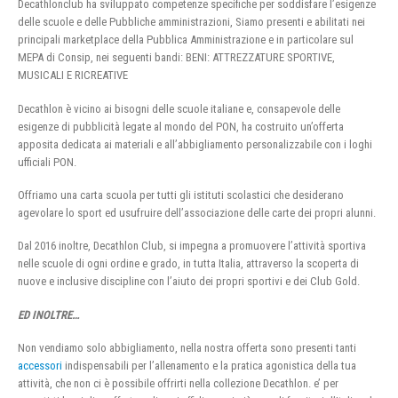
Decathlonclub ha sviluppato competenze specifiche per soddisfare l’esigenze
delle scuole e delle Pubbliche amministrazioni, Siamo presenti e abilitati nei
principali marketplace della Pubblica Amministrazione e in particolare sul
MEPA di Consip, nei seguenti bandi: BENI: ATTREZZATURE SPORTIVE,
MUSICALI E RICREATIVE
Decathlon è vicino ai bisogni delle scuole italiane e, consapevole delle
esigenze di pubblicità legate al mondo del PON, ha costruito un’offerta
apposita dedicata ai materiali e all’abbigliamento personalizzabile con i loghi
ufficiali PON.
Offriamo una carta scuola per tutti gli istituti scolastici che desiderano
agevolare lo sport ed usufruire dell’associazione delle carte dei propri alunni.
Dal 2016 inoltre, Decathlon Club, si impegna a promuovere l’attività sportiva
nelle scuole di ogni ordine e grado, in tutta Italia, attraverso la scoperta di
nuove e inclusive discipline con l’aiuto dei propri sportivi e dei Club Gold.
ED INOLTRE…
Non vendiamo solo abbigliamento, nella nostra offerta sono presenti tanti
accessori
indispensabili per l’allenamento e la pratica agonistica della tua
attività, che non ci è possibile offrirti nella collezione Decathlon. e’ per