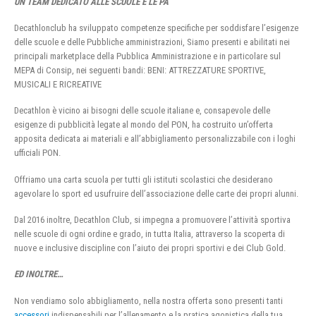
UN TEAM DEDICATO ALLE SCUOLE E LE PA
Decathlonclub ha sviluppato competenze specifiche per soddisfare l’esigenze
delle scuole e delle Pubbliche amministrazioni, Siamo presenti e abilitati nei
principali marketplace della Pubblica Amministrazione e in particolare sul
MEPA di Consip, nei seguenti bandi: BENI: ATTREZZATURE SPORTIVE,
MUSICALI E RICREATIVE
Decathlon è vicino ai bisogni delle scuole italiane e, consapevole delle
esigenze di pubblicità legate al mondo del PON, ha costruito un’offerta
apposita dedicata ai materiali e all’abbigliamento personalizzabile con i loghi
ufficiali PON.
Offriamo una carta scuola per tutti gli istituti scolastici che desiderano
agevolare lo sport ed usufruire dell’associazione delle carte dei propri alunni.
Dal 2016 inoltre, Decathlon Club, si impegna a promuovere l’attività sportiva
nelle scuole di ogni ordine e grado, in tutta Italia, attraverso la scoperta di
nuove e inclusive discipline con l’aiuto dei propri sportivi e dei Club Gold.
ED INOLTRE…
Non vendiamo solo abbigliamento, nella nostra offerta sono presenti tanti
accessori
indispensabili per l’allenamento e la pratica agonistica della tua