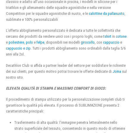
classico e adatto all’uso occasionale in piscina, i modelli in silicone per i
triathlon e gli allenamento delle squadre agonistiche e nella versione
Competition per le squadre agonistiche di nuoto, e le
calottine da pallanuoto
,
sublimate e 100% personalizzabili
L’offerta abbigliamento personalizzato è dedicata a tutte le collettività che
cercano dei prodotti da rendere unici con i proprio loghi, come
tshirt
in
cotone
e
poliestere
,
polo
e
felpe
, disponibili nei modelli
girocollo
, con
cappuccio
e
cappuccio e zip
. Tutti i prodotti abbigliamento sono ordinabili dalla taglia 5/6
anni alla 2xl.
Decathlon Club si affida a partner leader del settore per soddisfare le richieste
dei sui clienti, per questo motivo potrai trovare le offerte dedicate di
Joma
sul
nostro sito.
ELEVATA QUALITÀ DI STAMPA E MASSIMO COMFORT DI GIOCO:
Il procedimento di stampa utilizzato per la personalizzazione completi club ti
garantisce la qualità più elevata. Il processo di SUBLIMAZIONE presenta 2
caratteristiche principali:
Trasferimento di alta qualità: l’immagine penetra letteralmente nello
strato superficiale del tessuto, consentendo in questo modo di ottenere