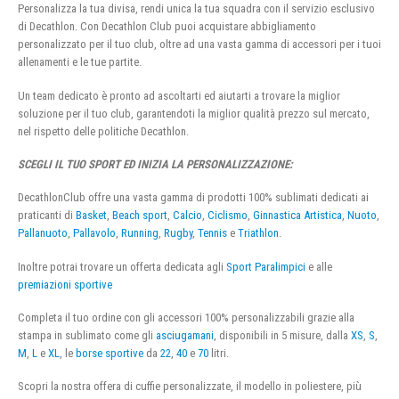
Personalizza la tua divisa, rendi unica la tua squadra con il servizio esclusivo
di Decathlon. Con Decathlon Club puoi acquistare abbigliamento
personalizzato per il tuo club, oltre ad una vasta gamma di accessori per i tuoi
allenamenti e le tue partite.
Un team dedicato è pronto ad ascoltarti ed aiutarti a trovare la miglior
soluzione per il tuo club, garantendoti la miglior qualità prezzo sul mercato,
nel rispetto delle politiche Decathlon.
SCEGLI IL TUO SPORT ED INIZIA LA PERSONALIZZAZIONE:
DecathlonClub offre una vasta gamma di prodotti 100% sublimati dedicati ai
praticanti di
Basket
,
Beach sport
,
Calcio
,
Ciclismo
,
Ginnastica Artistica
,
Nuoto
,
Pallanuoto
,
Pallavolo
,
Running
,
Rugby
,
Tennis
e
Triathlon
.
Inoltre potrai trovare un offerta dedicata agli
Sport Paralimpici
e alle
premiazioni sportive
Completa il tuo ordine con gli accessori 100% personalizzabili grazie alla
stampa in sublimato come gli
asciugamani
, disponibili in 5 misure, dalla
XS
,
S
,
M
,
L
e
XL
, le
borse sportive
da
22
,
40
e
70
litri.
Scopri la nostra offera di cuffie personalizzate, il modello in poliestere, più