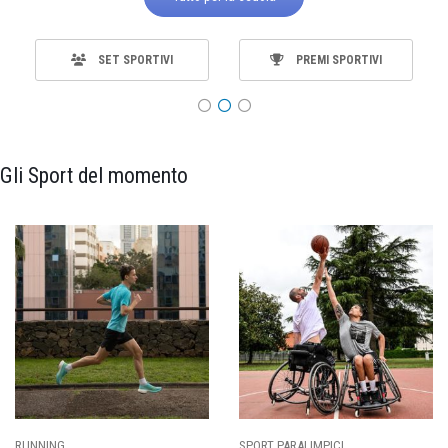
SET SPORTIVI
PREMI SPORTIVI
Gli Sport del momento
RT PARALIMPICI
CALCIO
BA