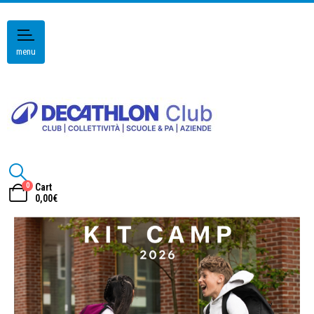
menu
0
Cart
0,00
€