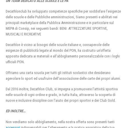
UN TEAM DEDICATO ALLE SCUOLE E LE PA
Decathlonclub ha sviluppato competenze specifiche per soddisfare l’esigenze
delle scuole e delle Pubbliche amministrazioni, Siamo presenti e abilitati nei
principali marketplace della Pubblica Amministrazione e in particolare sul
MEPA di Consip, nei seguenti bandi: BENI: ATTREZZATURE SPORTIVE,
MUSICALI E RICREATIVE
Decathlon è vicino ai bisogni delle scuole italiane e, consapevole delle
esigenze di pubblicità legate al mondo del PON, ha costruito un’offerta
apposita dedicata ai materiali e all’abbigliamento personalizzabile con i loghi
ufficiali PON.
Offriamo una carta scuola per tutti gli istituti scolastici che desiderano
agevolare lo sport ed usufruire dell’associazione delle carte dei propri alunni.
Dal 2016 inoltre, Decathlon Club, si impegna a promuovere l’attività sportiva
nelle scuole di ogni ordine e grado, in tutta Italia, attraverso la scoperta di
nuove e inclusive discipline con l’aiuto dei propri sportivi e dei Club Gold.
ED INOLTRE…
Non vendiamo solo abbigliamento, nella nostra offerta sono presenti tanti
accessori
indispensabili per l’allenamento e la pratica agonistica della tua