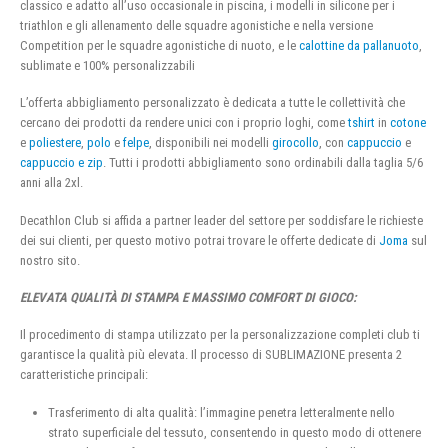
classico e adatto all’uso occasionale in piscina, i modelli in silicone per i
triathlon e gli allenamento delle squadre agonistiche e nella versione
Competition per le squadre agonistiche di nuoto, e le
calottine da pallanuoto
,
sublimate e 100% personalizzabili
L’offerta abbigliamento personalizzato è dedicata a tutte le collettività che
cercano dei prodotti da rendere unici con i proprio loghi, come
tshirt
in
cotone
e
poliestere
,
polo
e
felpe
, disponibili nei modelli
girocollo
, con
cappuccio
e
cappuccio e zip
. Tutti i prodotti abbigliamento sono ordinabili dalla taglia 5/6
anni alla 2xl.
Decathlon Club si affida a partner leader del settore per soddisfare le richieste
dei sui clienti, per questo motivo potrai trovare le offerte dedicate di
Joma
sul
nostro sito.
ELEVATA QUALITÀ DI STAMPA E MASSIMO COMFORT DI GIOCO:
Il procedimento di stampa utilizzato per la personalizzazione completi club ti
garantisce la qualità più elevata. Il processo di SUBLIMAZIONE presenta 2
caratteristiche principali:
Trasferimento di alta qualità: l’immagine penetra letteralmente nello
strato superficiale del tessuto, consentendo in questo modo di ottenere