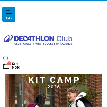
menu
0
Cart
0,00
€