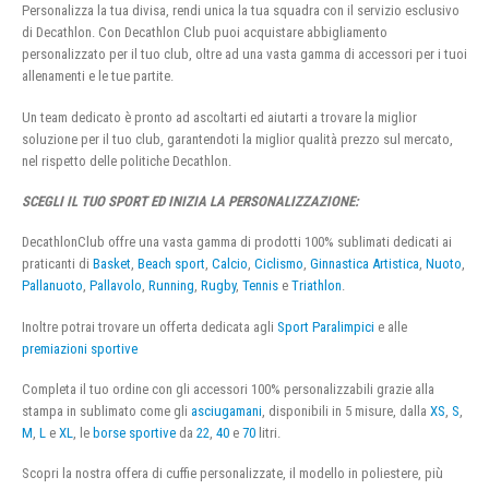
Personalizza la tua divisa, rendi unica la tua squadra con il servizio esclusivo
di Decathlon. Con Decathlon Club puoi acquistare abbigliamento
personalizzato per il tuo club, oltre ad una vasta gamma di accessori per i tuoi
allenamenti e le tue partite.
Un team dedicato è pronto ad ascoltarti ed aiutarti a trovare la miglior
soluzione per il tuo club, garantendoti la miglior qualità prezzo sul mercato,
nel rispetto delle politiche Decathlon.
SCEGLI IL TUO SPORT ED INIZIA LA PERSONALIZZAZIONE:
DecathlonClub offre una vasta gamma di prodotti 100% sublimati dedicati ai
praticanti di
Basket
,
Beach sport
,
Calcio
,
Ciclismo
,
Ginnastica Artistica
,
Nuoto
,
Pallanuoto
,
Pallavolo
,
Running
,
Rugby
,
Tennis
e
Triathlon
.
Inoltre potrai trovare un offerta dedicata agli
Sport Paralimpici
e alle
premiazioni sportive
Completa il tuo ordine con gli accessori 100% personalizzabili grazie alla
stampa in sublimato come gli
asciugamani
, disponibili in 5 misure, dalla
XS
,
S
,
M
,
L
e
XL
, le
borse sportive
da
22
,
40
e
70
litri.
Scopri la nostra offera di cuffie personalizzate, il modello in poliestere, più