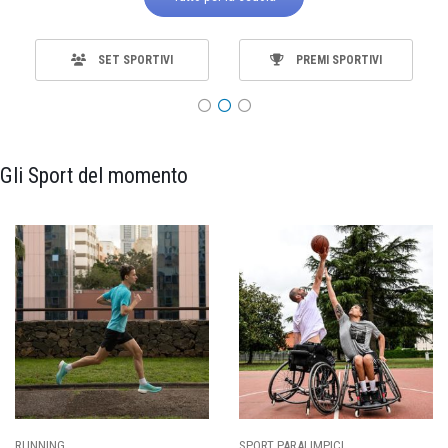
SET SPORTIVI
PREMI SPORTIVI
Gli Sport del momento
ING
SPORT PARALIMPICI
CALCI