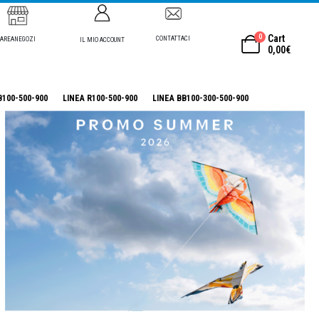
0
Cart
CONTATTACI
AREANEGOZI
IL MIO ACCOUNT
0,00
€
B100-500-900
LINEA R100-500-900
LINEA BB100-300-500-900