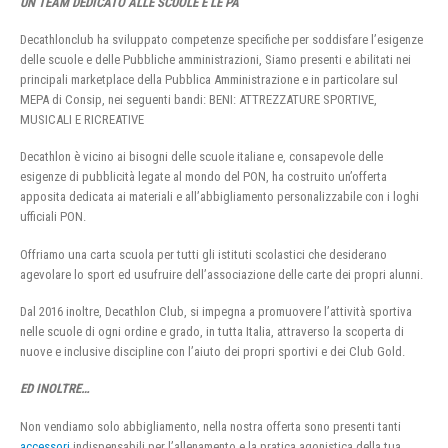
UN TEAM DEDICATO ALLE SCUOLE E LE PA
Decathlonclub ha sviluppato competenze specifiche per soddisfare l’esigenze
delle scuole e delle Pubbliche amministrazioni, Siamo presenti e abilitati nei
principali marketplace della Pubblica Amministrazione e in particolare sul
MEPA di Consip, nei seguenti bandi: BENI: ATTREZZATURE SPORTIVE,
MUSICALI E RICREATIVE
Decathlon è vicino ai bisogni delle scuole italiane e, consapevole delle
esigenze di pubblicità legate al mondo del PON, ha costruito un’offerta
apposita dedicata ai materiali e all’abbigliamento personalizzabile con i loghi
ufficiali PON.
Offriamo una carta scuola per tutti gli istituti scolastici che desiderano
agevolare lo sport ed usufruire dell’associazione delle carte dei propri alunni.
Dal 2016 inoltre, Decathlon Club, si impegna a promuovere l’attività sportiva
nelle scuole di ogni ordine e grado, in tutta Italia, attraverso la scoperta di
nuove e inclusive discipline con l’aiuto dei propri sportivi e dei Club Gold.
ED INOLTRE…
Non vendiamo solo abbigliamento, nella nostra offerta sono presenti tanti
accessori
indispensabili per l’allenamento e la pratica agonistica della tua