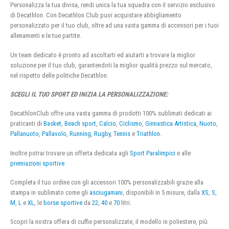
Personalizza la tua divisa, rendi unica la tua squadra con il servizio esclusivo
di Decathlon. Con Decathlon Club puoi acquistare abbigliamento
personalizzato per il tuo club, oltre ad una vasta gamma di accessori per i tuoi
allenamenti e le tue partite.
Un team dedicato è pronto ad ascoltarti ed aiutarti a trovare la miglior
soluzione per il tuo club, garantendoti la miglior qualità prezzo sul mercato,
nel rispetto delle politiche Decathlon.
SCEGLI IL TUO SPORT ED INIZIA LA PERSONALIZZAZIONE:
DecathlonClub offre una vasta gamma di prodotti 100% sublimati dedicati ai
praticanti di
Basket
,
Beach sport
,
Calcio
,
Ciclismo
,
Ginnastica Artistica
,
Nuoto
,
Pallanuoto
,
Pallavolo
,
Running
,
Rugby
,
Tennis
e
Triathlon
.
Inoltre potrai trovare un offerta dedicata agli
Sport Paralimpici
e alle
premiazioni sportive
Completa il tuo ordine con gli accessori 100% personalizzabili grazie alla
stampa in sublimato come gli
asciugamani
, disponibili in 5 misure, dalla
XS
,
S
,
M
,
L
e
XL
, le
borse sportive
da
22
,
40
e
70
litri.
Scopri la nostra offera di cuffie personalizzate, il modello in poliestere, più