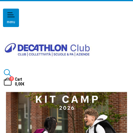
menu
0
Cart
0,00
€