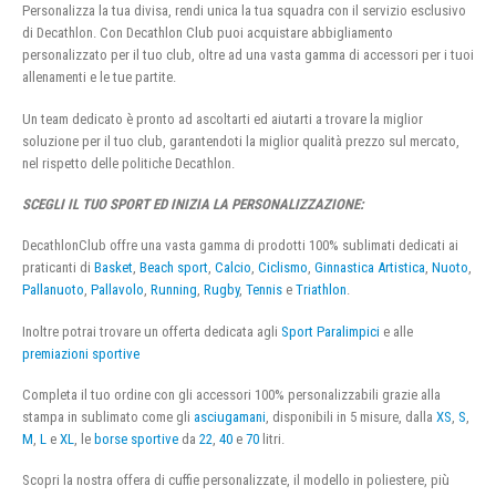
Personalizza la tua divisa, rendi unica la tua squadra con il servizio esclusivo
di Decathlon. Con Decathlon Club puoi acquistare abbigliamento
personalizzato per il tuo club, oltre ad una vasta gamma di accessori per i tuoi
allenamenti e le tue partite.
Un team dedicato è pronto ad ascoltarti ed aiutarti a trovare la miglior
soluzione per il tuo club, garantendoti la miglior qualità prezzo sul mercato,
nel rispetto delle politiche Decathlon.
SCEGLI IL TUO SPORT ED INIZIA LA PERSONALIZZAZIONE:
DecathlonClub offre una vasta gamma di prodotti 100% sublimati dedicati ai
praticanti di
Basket
,
Beach sport
,
Calcio
,
Ciclismo
,
Ginnastica Artistica
,
Nuoto
,
Pallanuoto
,
Pallavolo
,
Running
,
Rugby
,
Tennis
e
Triathlon
.
Inoltre potrai trovare un offerta dedicata agli
Sport Paralimpici
e alle
premiazioni sportive
Completa il tuo ordine con gli accessori 100% personalizzabili grazie alla
stampa in sublimato come gli
asciugamani
, disponibili in 5 misure, dalla
XS
,
S
,
M
,
L
e
XL
, le
borse sportive
da
22
,
40
e
70
litri.
Scopri la nostra offera di cuffie personalizzate, il modello in poliestere, più