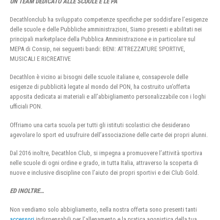
UN TEAM DEDICATO ALLE SCUOLE E LE PA
Decathlonclub ha sviluppato competenze specifiche per soddisfare l’esigenze
delle scuole e delle Pubbliche amministrazioni, Siamo presenti e abilitati nei
principali marketplace della Pubblica Amministrazione e in particolare sul
MEPA di Consip, nei seguenti bandi: BENI: ATTREZZATURE SPORTIVE,
MUSICALI E RICREATIVE
Decathlon è vicino ai bisogni delle scuole italiane e, consapevole delle
esigenze di pubblicità legate al mondo del PON, ha costruito un’offerta
apposita dedicata ai materiali e all’abbigliamento personalizzabile con i loghi
ufficiali PON.
Offriamo una carta scuola per tutti gli istituti scolastici che desiderano
agevolare lo sport ed usufruire dell’associazione delle carte dei propri alunni.
Dal 2016 inoltre, Decathlon Club, si impegna a promuovere l’attività sportiva
nelle scuole di ogni ordine e grado, in tutta Italia, attraverso la scoperta di
nuove e inclusive discipline con l’aiuto dei propri sportivi e dei Club Gold.
ED INOLTRE…
Non vendiamo solo abbigliamento, nella nostra offerta sono presenti tanti
accessori
indispensabili per l’allenamento e la pratica agonistica della tua