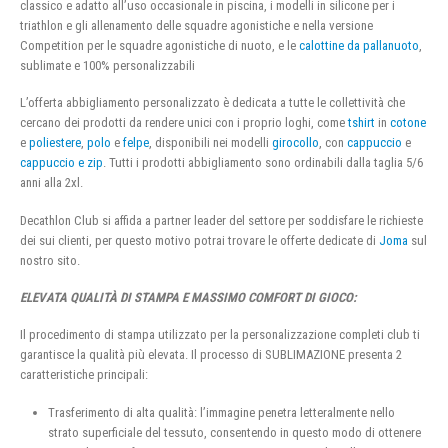
classico e adatto all’uso occasionale in piscina, i modelli in silicone per i
triathlon e gli allenamento delle squadre agonistiche e nella versione
Competition per le squadre agonistiche di nuoto, e le
calottine da pallanuoto
,
sublimate e 100% personalizzabili
L’offerta abbigliamento personalizzato è dedicata a tutte le collettività che
cercano dei prodotti da rendere unici con i proprio loghi, come
tshirt
in
cotone
e
poliestere
,
polo
e
felpe
, disponibili nei modelli
girocollo
, con
cappuccio
e
cappuccio e zip
. Tutti i prodotti abbigliamento sono ordinabili dalla taglia 5/6
anni alla 2xl.
Decathlon Club si affida a partner leader del settore per soddisfare le richieste
dei sui clienti, per questo motivo potrai trovare le offerte dedicate di
Joma
sul
nostro sito.
ELEVATA QUALITÀ DI STAMPA E MASSIMO COMFORT DI GIOCO:
Il procedimento di stampa utilizzato per la personalizzazione completi club ti
garantisce la qualità più elevata. Il processo di SUBLIMAZIONE presenta 2
caratteristiche principali:
Trasferimento di alta qualità: l’immagine penetra letteralmente nello
strato superficiale del tessuto, consentendo in questo modo di ottenere