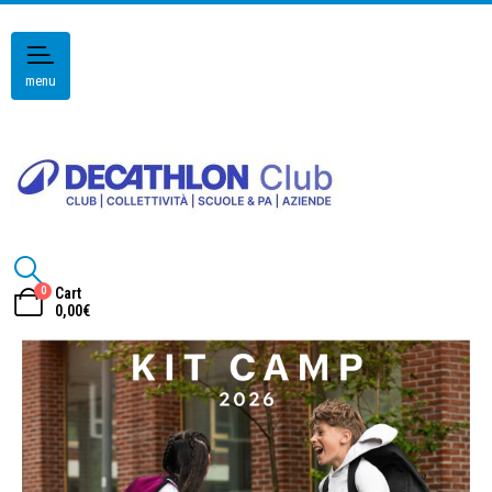
menu
0
Cart
0,00
€