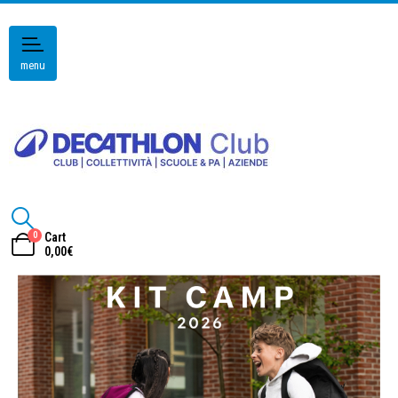
menu
0
Cart
0,00
€