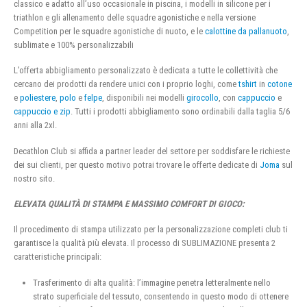
classico e adatto all’uso occasionale in piscina, i modelli in silicone per i
triathlon e gli allenamento delle squadre agonistiche e nella versione
Competition per le squadre agonistiche di nuoto, e le
calottine da pallanuoto
,
sublimate e 100% personalizzabili
L’offerta abbigliamento personalizzato è dedicata a tutte le collettività che
cercano dei prodotti da rendere unici con i proprio loghi, come
tshirt
in
cotone
e
poliestere
,
polo
e
felpe
, disponibili nei modelli
girocollo
, con
cappuccio
e
cappuccio e zip
. Tutti i prodotti abbigliamento sono ordinabili dalla taglia 5/6
anni alla 2xl.
Decathlon Club si affida a partner leader del settore per soddisfare le richieste
dei sui clienti, per questo motivo potrai trovare le offerte dedicate di
Joma
sul
nostro sito.
ELEVATA QUALITÀ DI STAMPA E MASSIMO COMFORT DI GIOCO:
Il procedimento di stampa utilizzato per la personalizzazione completi club ti
garantisce la qualità più elevata. Il processo di SUBLIMAZIONE presenta 2
caratteristiche principali:
Trasferimento di alta qualità: l’immagine penetra letteralmente nello
strato superficiale del tessuto, consentendo in questo modo di ottenere