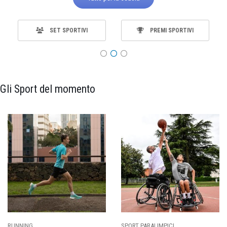
SET SPORTIVI
PREMI SPORTIVI
Gli Sport del momento
ING
SPORT PARALIMPICI
CALCI