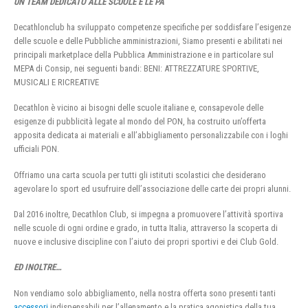
UN TEAM DEDICATO ALLE SCUOLE E LE PA
Decathlonclub ha sviluppato competenze specifiche per soddisfare l’esigenze
delle scuole e delle Pubbliche amministrazioni, Siamo presenti e abilitati nei
principali marketplace della Pubblica Amministrazione e in particolare sul
MEPA di Consip, nei seguenti bandi: BENI: ATTREZZATURE SPORTIVE,
MUSICALI E RICREATIVE
Decathlon è vicino ai bisogni delle scuole italiane e, consapevole delle
esigenze di pubblicità legate al mondo del PON, ha costruito un’offerta
apposita dedicata ai materiali e all’abbigliamento personalizzabile con i loghi
ufficiali PON.
Offriamo una carta scuola per tutti gli istituti scolastici che desiderano
agevolare lo sport ed usufruire dell’associazione delle carte dei propri alunni.
Dal 2016 inoltre, Decathlon Club, si impegna a promuovere l’attività sportiva
nelle scuole di ogni ordine e grado, in tutta Italia, attraverso la scoperta di
nuove e inclusive discipline con l’aiuto dei propri sportivi e dei Club Gold.
ED INOLTRE…
Non vendiamo solo abbigliamento, nella nostra offerta sono presenti tanti
accessori
indispensabili per l’allenamento e la pratica agonistica della tua