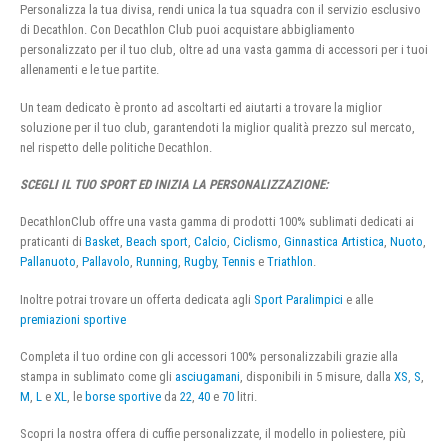
Personalizza la tua divisa, rendi unica la tua squadra con il servizio esclusivo
di Decathlon. Con Decathlon Club puoi acquistare abbigliamento
personalizzato per il tuo club, oltre ad una vasta gamma di accessori per i tuoi
allenamenti e le tue partite.
Un team dedicato è pronto ad ascoltarti ed aiutarti a trovare la miglior
soluzione per il tuo club, garantendoti la miglior qualità prezzo sul mercato,
nel rispetto delle politiche Decathlon.
SCEGLI IL TUO SPORT ED INIZIA LA PERSONALIZZAZIONE:
DecathlonClub offre una vasta gamma di prodotti 100% sublimati dedicati ai
praticanti di
Basket
,
Beach sport
,
Calcio
,
Ciclismo
,
Ginnastica Artistica
,
Nuoto
,
Pallanuoto
,
Pallavolo
,
Running
,
Rugby
,
Tennis
e
Triathlon
.
Inoltre potrai trovare un offerta dedicata agli
Sport Paralimpici
e alle
premiazioni sportive
Completa il tuo ordine con gli accessori 100% personalizzabili grazie alla
stampa in sublimato come gli
asciugamani
, disponibili in 5 misure, dalla
XS
,
S
,
M
,
L
e
XL
, le
borse sportive
da
22
,
40
e
70
litri.
Scopri la nostra offera di cuffie personalizzate, il modello in poliestere, più