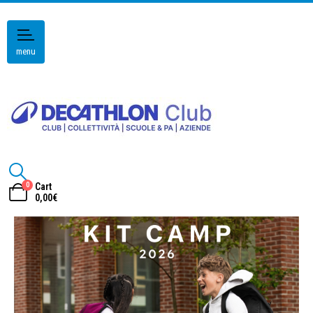
menu
0
Cart
0,00
€