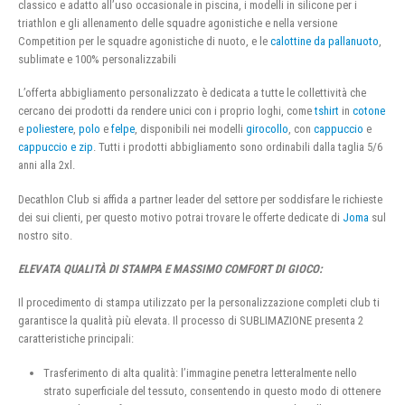
classico e adatto all’uso occasionale in piscina, i modelli in silicone per i
triathlon e gli allenamento delle squadre agonistiche e nella versione
Competition per le squadre agonistiche di nuoto, e le
calottine da pallanuoto
,
sublimate e 100% personalizzabili
L’offerta abbigliamento personalizzato è dedicata a tutte le collettività che
cercano dei prodotti da rendere unici con i proprio loghi, come
tshirt
in
cotone
e
poliestere
,
polo
e
felpe
, disponibili nei modelli
girocollo
, con
cappuccio
e
cappuccio e zip
. Tutti i prodotti abbigliamento sono ordinabili dalla taglia 5/6
anni alla 2xl.
Decathlon Club si affida a partner leader del settore per soddisfare le richieste
dei sui clienti, per questo motivo potrai trovare le offerte dedicate di
Joma
sul
nostro sito.
ELEVATA QUALITÀ DI STAMPA E MASSIMO COMFORT DI GIOCO:
Il procedimento di stampa utilizzato per la personalizzazione completi club ti
garantisce la qualità più elevata. Il processo di SUBLIMAZIONE presenta 2
caratteristiche principali:
Trasferimento di alta qualità: l’immagine penetra letteralmente nello
strato superficiale del tessuto, consentendo in questo modo di ottenere