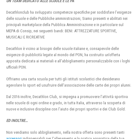
UN TEAM DEDICATO ALLE SCUOLE E LE PA
Decathlonclub ha sviluppato competenze specifiche per soddisfare l’esigenze
delle scuole e delle Pubbliche amministrazioni, Siamo presenti e abilitati nei
principali marketplace della Pubblica Amministrazione e in particolare sul
MEPA di Consip, nei seguenti bandi: BENI: ATTREZZATURE SPORTIVE,
MUSICALI E RICREATIVE
Decathlon è vicino ai bisogni delle scuole italiane e, consapevole delle
esigenze di pubblicità legate al mondo del PON, ha costruito un’offerta
apposita dedicata ai materiali e all’abbigliamento personalizzabile con i loghi
ufficiali PON.
Offriamo una carta scuola per tutti gli istituti scolastici che desiderano
agevolare lo sport ed usufruire dell’associazione delle carte dei propri alunni.
Dal 2016 inoltre, Decathlon Club, si impegna a promuovere l’attività sportiva
nelle scuole di ogni ordine e grado, in tutta Italia, attraverso la scoperta di
nuove e inclusive discipline con l’aiuto dei propri sportivi e dei Club Gold.
ED INOLTRE…
Non vendiamo solo abbigliamento, nella nostra offerta sono presenti tanti
accessori
indispensabili per l’allenamento e la pratica agonistica della tua