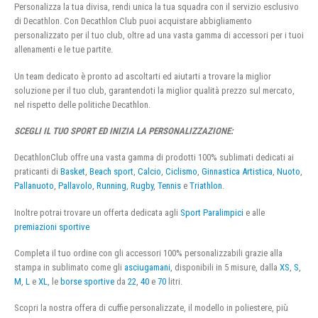
Personalizza la tua divisa, rendi unica la tua squadra con il servizio esclusivo
di Decathlon. Con Decathlon Club puoi acquistare abbigliamento
personalizzato per il tuo club, oltre ad una vasta gamma di accessori per i tuoi
allenamenti e le tue partite.
Un team dedicato è pronto ad ascoltarti ed aiutarti a trovare la miglior
soluzione per il tuo club, garantendoti la miglior qualità prezzo sul mercato,
nel rispetto delle politiche Decathlon.
SCEGLI IL TUO SPORT ED INIZIA LA PERSONALIZZAZIONE:
DecathlonClub offre una vasta gamma di prodotti 100% sublimati dedicati ai
praticanti di
Basket
,
Beach sport
,
Calcio
,
Ciclismo
,
Ginnastica Artistica
,
Nuoto
,
Pallanuoto
,
Pallavolo
,
Running
,
Rugby
,
Tennis
e
Triathlon
.
Inoltre potrai trovare un offerta dedicata agli
Sport Paralimpici
e alle
premiazioni sportive
Completa il tuo ordine con gli accessori 100% personalizzabili grazie alla
stampa in sublimato come gli
asciugamani
, disponibili in 5 misure, dalla
XS
,
S
,
M
,
L
e
XL
, le
borse sportive
da
22
,
40
e
70
litri.
Scopri la nostra offera di cuffie personalizzate, il modello in poliestere, più