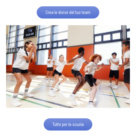
Crea le divise del tuo team
Tutto per la scuola