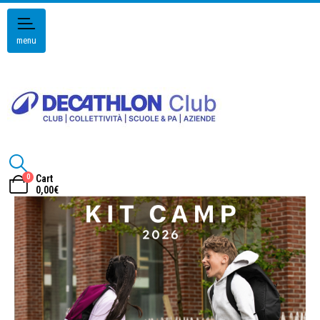
menu
0
Cart
0,00
€