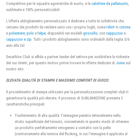
Competition per le squadre agonistiche di nuoto, e le
calottine da pallanuoto
,
sublimate e 100% personalizzabili
L’offerta abbigliamento personalizzato è dedicata a tutte le collettività che
cercano dei prodotti da rendere unici con i proprio loghi, come
tshirt
in
cotone
e
poliestere
,
polo
e
felpe
, disponibili nei modelli
girocollo
, con
cappuccio
e
cappuccio e zip
. Tutti i prodotti abbigliamento sono ordinabili dalla taglia 5/6
anni alla 2xl.
Decathlon Club si affida a partner leader del settore per soddisfare le richieste
dei sui clienti, per questo motivo potrai trovare le offerte dedicate di
Joma
sul
nostro sito.
ELEVATA QUALITÀ DI STAMPA E MASSIMO COMFORT DI GIOCO:
Il procedimento di stampa utilizzato per la personalizzazione completi club ti
garantisce la qualità più elevata. Il processo di SUBLIMAZIONE presenta 2
caratteristiche principali:
Trasferimento di alta qualità: l’immagine penetra letteralmente nello
strato superficiale del tessuto, consentendo in questo modo di ottenere
un prodotto perfettamente omogeneo a contatto con la pelle
(contrariamente alla tecnica del flocking, in cui l’immagine è applicata al