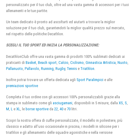
personalizzato per il tuo club, oltre ad una vasta gamma di accessori per i tuoi
allenamenti e le tue partite.
Un team dedicato è pronto ad ascoltarti ed aiutarti a trovare la miglior
soluzione per il tuo club, garantendoti la miglior qualità prezzo sul mercato,
nel rispetto delle politiche Decathlon.
SCEGLI IL TUO SPORT ED INIZIA LA PERSONALIZZAZIONE:
DecathlonClub offre una vasta gamma di prodotti 100% sublimati dedicati ai
praticanti di
Basket
,
Beach sport
,
Calcio
,
Ciclismo
,
Ginnastica Artistica
,
Nuoto
,
Pallanuoto
,
Pallavolo
,
Running
,
Rugby
,
Tennis
e
Triathlon
.
Inoltre potrai trovare un offerta dedicata agli
Sport Paralimpici
e alle
premiazioni sportive
Completa il tuo ordine con gli accessori 100% personalizzabili grazie alla
stampa in sublimato come gli
asciugamani
, disponibili in 5 misure, dalla
XS
,
S
,
M
,
L
e
XL
, le
borse sportive
da
22
,
40
e
70
litri.
Scopri la nostra offera di cuffie personalizzate, il modello in poliestere, più
classico e adatto all’uso occasionale in piscina, i modelli in silicone per i
triathlon e gli allenamento delle squadre agonistiche e nella versione