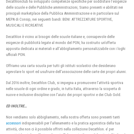
Decathlonclub ha sviluppato competenze specifiche per soddisfare l’esigenze
delle scuole e delle Pubbliche amministrazioni, Siamo presenti e abilitati nei
principali marketplace della Pubblica Amministrazione e in particolare sul
MEPA di Consip, nei seguenti bandi: BENI: ATTREZZATURE SPORTIVE,
MUSICALI E RICREATIVE
Decathlon è vicino ai bisogni delle scuole italiane e, consapevole delle
esigenze di pubblicità legate al mondo del PON, ha costruito un’offerta
apposita dedicata ai materiali e all’abbigliamento personalizzabile con i loghi
ufficiali PON.
Offriamo una carta scuola per tutti gli istituti scolastici che desiderano
agevolare lo sport ed usufruire dell’associazione delle carte dei propri alunni.
Dal 2016 inoltre, Decathlon Club, si impegna a promuovere l’attività sportiva
nelle scuole di ogni ordine e grado, in tutta Italia, attraverso la scoperta di
nuove e inclusive discipline con l’aiuto dei propri sportivi e dei Club Gold.
ED INOLTRE…
Non vendiamo solo abbigliamento, nella nostra offerta sono presenti tanti
accessori
indispensabili per l’allenamento e la pratica agonistica della tua
attività, che non ci è possibile offrirti nella collezione Decathlon. e’ per