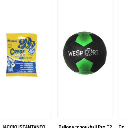
Pallone tchoukball Pro T2
Contenitore Aperto Pieghevole