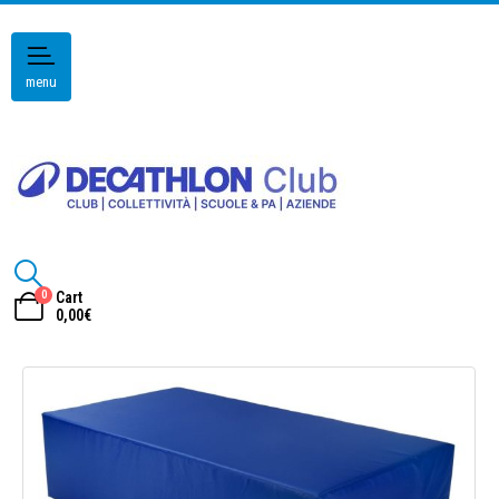
menu
0
Cart
0,00
€