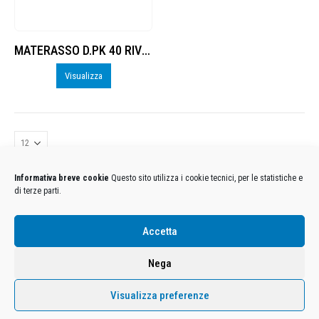
MATERASSO D.PK 40 RIVESTITO PVC, FONDO ANTISCIVOLO
Visualizza
Informativa breve cookie
Questo sito utilizza i cookie tecnici, per le statistiche e
di terze parti.
Condizioni Generali di Utilizzo
-
Cookies
-
Privacy
Accetta
DECATHLON ITALIA S.r.l. Unipersonale - Viale Valassina, 268 - 20851 Lissone (MB) Cap. Soc.
Euro 12.500.000 i.v. - C.F. e Iscr. Reg. Imp. Monza e Brianza 02137480964 - R.E.A. MB-1370021 -
Nega
P.IVA. 11005760159 - Direzione e coordinamento art. 2497 C.C. DECATHLON SA, Villeneuve
D'Ascq, Francia Le foto dei prodotti presenti sul sito sono puramente esemplificative.
Visualizza preferenze