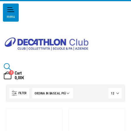
menu
0
Cart
0,00
€
FILTER