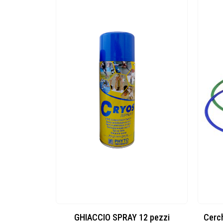
Pannello da tchoukball alta qualità HTF
GHIACCIO SPRAY 12 pezzi
Cerch