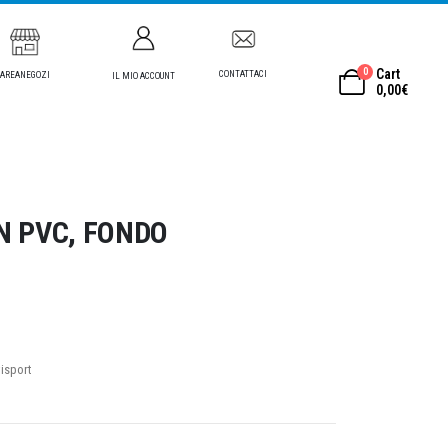
0
Cart
CONTATTACI
AREANEGOZI
IL MIO ACCOUNT
0,00
€
N PVC, FONDO
visport