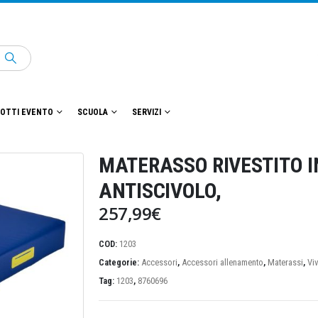
OTTI EVENTO
SCUOLA
SERVIZI
MATERASSO RIVESTITO I
ANTISCIVOLO,
257,99
€
COD:
1203
Categorie:
Accessori
,
Accessori allenamento
,
Materassi
,
Vi
Tag:
1203
,
8760696