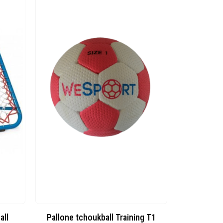
all
Pallone tchoukball Training T1
Contenito