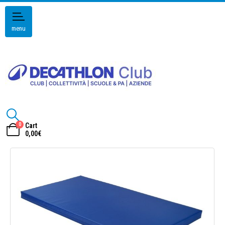
menu
0
Cart
0,00
€