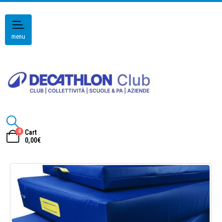
menu
0
Cart
0,00
€