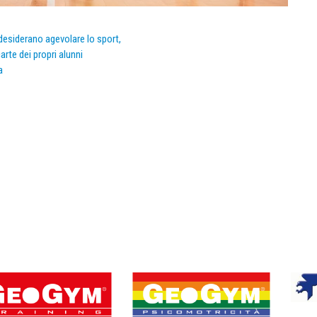
e desiderano agevolare lo sport,
arte dei propri alunni
a