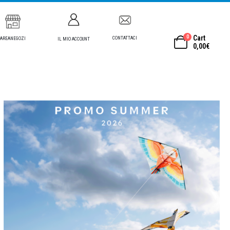
0
Cart
CONTATTACI
AREANEGOZI
IL MIO ACCOUNT
0,00
€