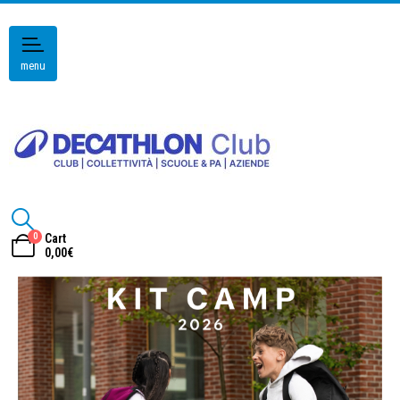
menu
0
Cart
0,00
€