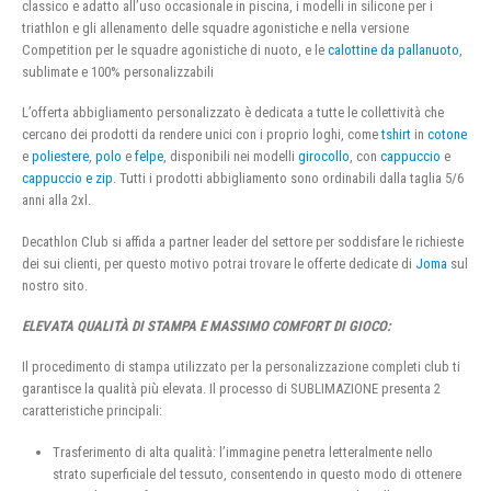
classico e adatto all’uso occasionale in piscina, i modelli in silicone per i
triathlon e gli allenamento delle squadre agonistiche e nella versione
Competition per le squadre agonistiche di nuoto, e le
calottine da pallanuoto
,
sublimate e 100% personalizzabili
L’offerta abbigliamento personalizzato è dedicata a tutte le collettività che
cercano dei prodotti da rendere unici con i proprio loghi, come
tshirt
in
cotone
e
poliestere
,
polo
e
felpe
, disponibili nei modelli
girocollo
, con
cappuccio
e
cappuccio e zip
. Tutti i prodotti abbigliamento sono ordinabili dalla taglia 5/6
anni alla 2xl.
Decathlon Club si affida a partner leader del settore per soddisfare le richieste
dei sui clienti, per questo motivo potrai trovare le offerte dedicate di
Joma
sul
nostro sito.
ELEVATA QUALITÀ DI STAMPA E MASSIMO COMFORT DI GIOCO:
Il procedimento di stampa utilizzato per la personalizzazione completi club ti
garantisce la qualità più elevata. Il processo di SUBLIMAZIONE presenta 2
caratteristiche principali:
Trasferimento di alta qualità: l’immagine penetra letteralmente nello
strato superficiale del tessuto, consentendo in questo modo di ottenere