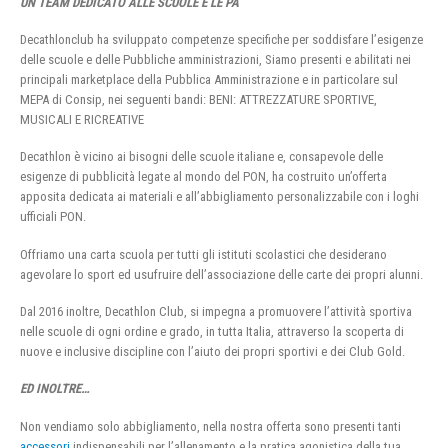
UN TEAM DEDICATO ALLE SCUOLE E LE PA
Decathlonclub ha sviluppato competenze specifiche per soddisfare l’esigenze
delle scuole e delle Pubbliche amministrazioni, Siamo presenti e abilitati nei
principali marketplace della Pubblica Amministrazione e in particolare sul
MEPA di Consip, nei seguenti bandi: BENI: ATTREZZATURE SPORTIVE,
MUSICALI E RICREATIVE
Decathlon è vicino ai bisogni delle scuole italiane e, consapevole delle
esigenze di pubblicità legate al mondo del PON, ha costruito un’offerta
apposita dedicata ai materiali e all’abbigliamento personalizzabile con i loghi
ufficiali PON.
Offriamo una carta scuola per tutti gli istituti scolastici che desiderano
agevolare lo sport ed usufruire dell’associazione delle carte dei propri alunni.
Dal 2016 inoltre, Decathlon Club, si impegna a promuovere l’attività sportiva
nelle scuole di ogni ordine e grado, in tutta Italia, attraverso la scoperta di
nuove e inclusive discipline con l’aiuto dei propri sportivi e dei Club Gold.
ED INOLTRE…
Non vendiamo solo abbigliamento, nella nostra offerta sono presenti tanti
accessori
indispensabili per l’allenamento e la pratica agonistica della tua