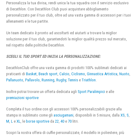
Personalizza la tua divisa, rendi unica la tua squadra con il servizio esclusivo
di Decathlon. Con Decathlon Club puoi acquistare abbigliamento
personalizzato per il tuo club, oltre ad una vasta gamma di accessori per i tuoi
allenamenti e le tue partite.
Un team dedicato è pronto ad ascoltarti ed aiutarti a trovare la miglior
soluzione per il tuo club, garantendoti la miglior qualità prezzo sul mercato,
nel rispetto delle politiche Decathlon.
SCEGLI IL TUO SPORT ED INIZIA LA PERSONALIZZAZIONE:
DecathlonClub offre una vasta gamma di prodotti 100% sublimati dedicati ai
praticanti di
Basket
,
Beach sport
,
Calcio
,
Ciclismo
,
Ginnastica Artistica
,
Nuoto
,
Pallanuoto
,
Pallavolo
,
Running
,
Rugby
,
Tennis
e
Triathlon
.
Inoltre potrai trovare un offerta dedicata agli
Sport Paralimpici
e alle
premiazioni sportive
Completa il tuo ordine con gli accessori 100% personalizzabili grazie alla
stampa in sublimato come gli
asciugamani
, disponibili in 5 misure, dalla
XS
,
S
,
M
,
L
e
XL
, le
borse sportive
da
22
,
40
e
70
litri.
Scopri la nostra offera di cuffie personalizzate, il modello in poliestere, più