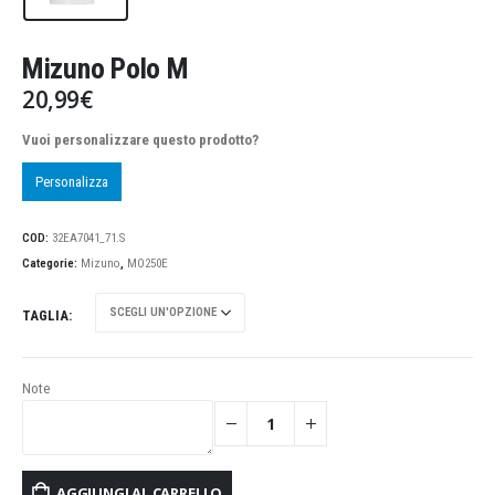
Mizuno Polo M
20,99
€
Vuoi personalizzare questo prodotto?
Personalizza
COD:
32EA7041_71.S
Categorie:
Mizuno
,
MO250E
TAGLIA
Note
AGGIUNGI AL CARRELLO