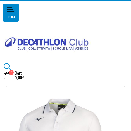
menu
0
Cart
0,00
€