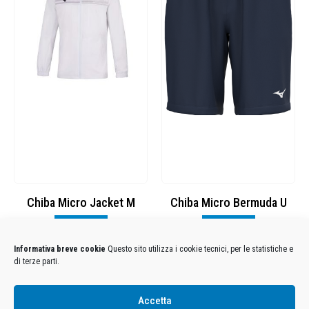
t M
Chiba Micro Bermuda U
Chiba Micro Jacket M
Visualizza
Visualizza
Informativa breve cookie
Questo sito utilizza i cookie tecnici, per le statistiche e
di terze parti.
Condizioni Generali di Utilizzo
-
Cookies
-
Privacy
Accetta