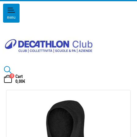
menu
0
Cart
0,00
€